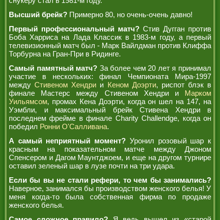
снукеру стал в 1981-м году.
РЕФЕРИ
Высший брейк?
Примерно 80, но очень-очень давно!
Первый профессиональный матч?
Стив Дугган против
Боба Харриса на Лада Классик в 1983-м году, а первый
телевизионный матч был - Марк Вайлдман против Клиффа
Торбурна на Гран-При в Ридинге.
Самый памятный матч?
За более чем 20 лет я принимал
участие в нескольких: финал Чемпионата Мира-1997
между
Стивеном Хендри
и
Кеном Доэрти
, риспот блэк в
финале Мастерс между Стивеном Хендри и
Марком
Уильямсом
, промах Кена Доэрти, когда он шел на 147, на
Уэмбли, и максимальный брейк Стивена Хендри в
последнем фрейме в финале Charity Challendge, когда он
победил
Ронни О'Салливана
.
А самый неприятный момент?
Уронил розовый шар к
красным на показательном матче между Джоном
Спенсером и Дагом Маунтджоем, и еще на другом турнире
оставил зеленый шар в лузе почти на три удара.
Если бы вы не стали рефери, то чем бы занимались?
Наверное, занимался бы производством женского белья! У
меня когда-то была собственная фирма по продаже
женского белья.
Самое сложное правило?
Я ведь вышел из «старой