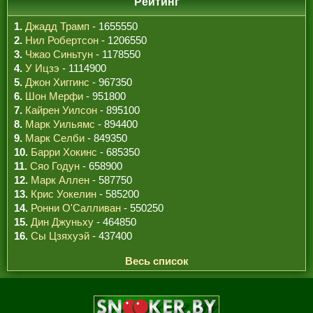
Рейтинг
1.
Джадд Трамп
- 1655550
2.
Нил Робертсон
- 1206550
3.
Чжао Синьтун
- 1178550
4.
У Ицзэ
- 1114900
5.
Джон Хиггинс
- 967350
6.
Шон Мерфи
- 951800
7.
Кайрен Уилсон
- 895100
8.
Марк Уильямс
- 894400
9.
Марк Селби
- 849350
10.
Барри Хокинс
- 685350
11.
Сяо Годун
- 658900
12.
Марк Аллен
- 587750
13.
Крис Уокелин
- 585200
14.
Ронни О'Салливан
- 550250
15.
Дин Джуньху
- 464850
16.
Сы Цзяхуэй
- 437400
Весь список