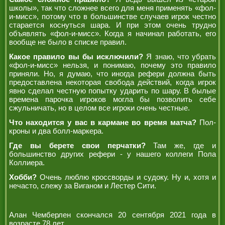
школы», так что сложнее всего для меня применять «фол-
и-мисс», потому что в большинстве случаев игрок честно
старается коснуться шара. И при этом очень трудно
объявлять «фол-и-мисс». Когда я начинал работать, его
вообще не было в списке правил.
Какое правило вы бы исключили?
Я знаю, что убрать
«фол-и-мисс» нельзя, и понимаю, почему это правило
приняли. Но, я думаю, что иногда рефери должна быть
предоставлена некоторая свобода действий, когда игрок
явно сделал честную попытку ударить по шару. В былые
времена парочка игроков могла бы позволить себе
сжульничать, но в целом все игроки очень честные.
Что находится у вас в кармане во время матча?
Пол-
кроны и два болл-маркера.
Где вы берете свои перчатки?
Там же, где и
большинство других рефери - у нашего коллеги Пола
Коллиера.
Хобби?
Очень люблю кроссворды и судоку. Ну и, хотя и
нечасто, слежу за Виганом и Лестер Сити.
Алан Чемберлен скончался 20 сентября 2021 года в
возрасте 78 лет.