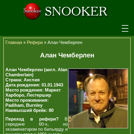
НОВОСТИ
Главная
»
Рефери
» Алан Чемберлен
ТУРНИРЫ
Алан Чемберлен
РЕЙТИНГ
Алан Чемберлен (англ. Alan
Chamberlain)
ИГРОКИ
Страна: Англия
Дата рождения: 01.01.1943
СЕНЧУРИ БРЕЙКИ
Место рождения: Маркет
Харборо, Лестершир
Место проживания:
МАКСИМАЛЬНЫЕ БРЕЙКИ
Padiham, Burnley
Наивысший брейк: 80
ЧЕМПИОНЫ МИРА
Переход в рефери?
В
ЛЕГЕНДЫ СНУКЕРА
середине 60-х, но
экзаменатором по бильярду и