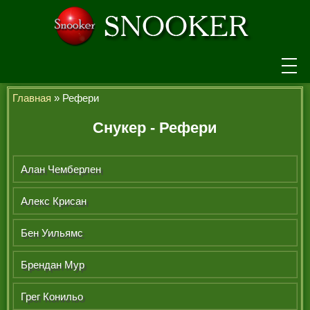
НОВОСТИ
Главная
» Рефери
ТУРНИРЫ
Снукер - Рефери
РЕЙТИНГ
Алан Чемберлен
ИГРОКИ
Алекс Крисан
СЕНЧУРИ БРЕЙКИ
МАКСИМАЛЬНЫЕ БРЕЙКИ
Бен Уильямс
ЧЕМПИОНЫ МИРА
Брендан Мур
ЛЕГЕНДЫ СНУКЕРА
Грег Конильо