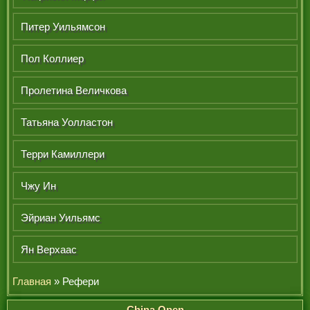
Питер Уильямсон
Пол Коллиер
Пролетина Величкова
Татьяна Уолластон
Терри Камиллери
Чжу Ин
Эйриан Уильямс
Ян Верхаас
Главная
» Рефери
China Open