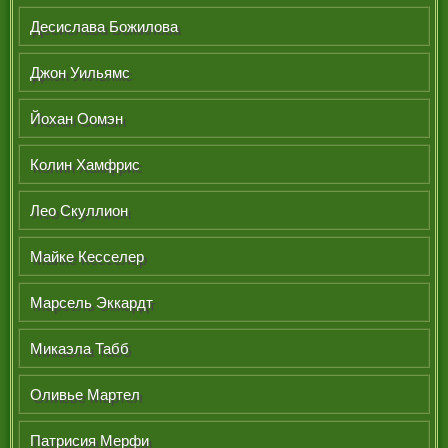
РЕФЕРИ
Десислава Божилова
Джон Уильямс
Йохан Оомэн
Колин Хамфрис
Лео Скуллион
Майке Кесселер
Марсель Эккардт
Микаэла Табб
Оливье Мартел
Патрисия Мерфи