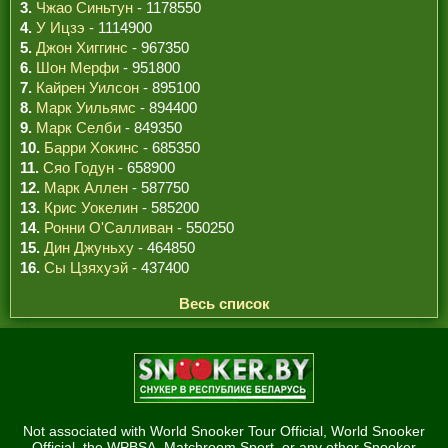
3.
Чжао Синьтун
- 1178550
4.
У Ицзэ
- 1114900
5.
Джон Хиггинс
- 967350
6.
Шон Мерфи
- 951800
7.
Кайрен Уилсон
- 895100
8.
Марк Уильямс
- 894400
9.
Марк Селби
- 849350
10.
Барри Хокинс
- 685350
11.
Сяо Годун
- 658900
12.
Марк Аллен
- 587750
13.
Крис Уокелин
- 585200
14.
Ронни О'Салливан
- 550250
15.
Дин Джуньху
- 464850
16.
Сы Цзяхуэй
- 437400
Весь список
Not associated with World Snooker Tour Official, World Snooker
Official, the WPBSA, Matchroom Sport, or any other Snooker