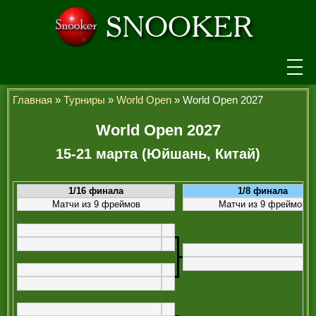
НОВОСТИ
Главная
»
Турниры
»
World Open
» World Open 2027
ТУРНИРЫ
World Open 2027
15-21 марта (Юйшань, Китай)
РЕЙТИНГ
ИГРОКИ
1/16 финала
1/8 финала
Матчи из 9 фреймов
Матчи из 9 фреймов
СЕНЧУРИ БРЕЙКИ
МАКСИМАЛЬНЫЕ БРЕЙКИ
ЧЕМПИОНЫ МИРА
ЛЕГЕНДЫ СНУКЕРА