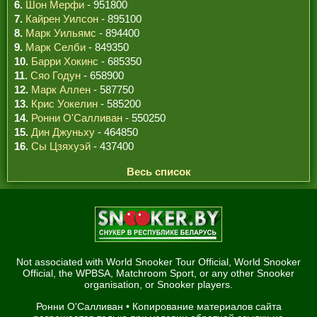
6.
Шон Мерфи
- 951800
7.
Кайрен Уилсон
- 895100
8.
Марк Уильямс
- 894400
9.
Марк Селби
- 849350
10.
Барри Хокинс
- 685350
11.
Сяо Годун
- 658900
12.
Марк Аллен
- 587750
13.
Крис Уокелин
- 585200
14.
Ронни О'Салливан
- 550250
15.
Дин Джуньху
- 464850
16.
Сы Цзяхуэй
- 437400
Весь список
Not associated with World Snooker Tour Official, World Snooker
Official, the WPBSA, Matchroom Sport, or any other Snooker
organisation, or Snooker players.
Ронни О'Салливан
• Копирование материалов сайта