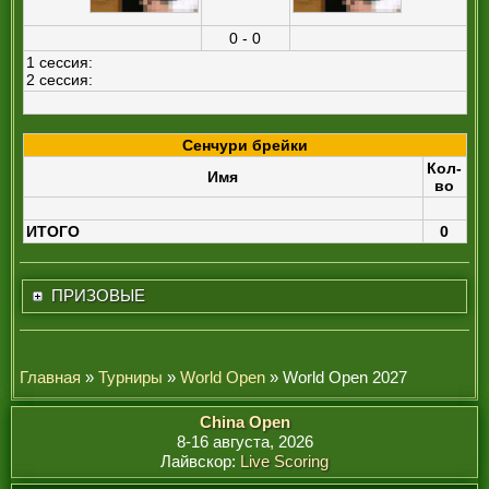
0 - 0
1 сессия:
2 сессия:
Сенчури брейки
Кол-
Имя
во
ИТОГО
0
ПРИЗОВЫЕ
Главная
»
Турниры
»
World Open
» World Open 2027
China Open
8-16 августа, 2026
Лайвскор:
Live Scoring