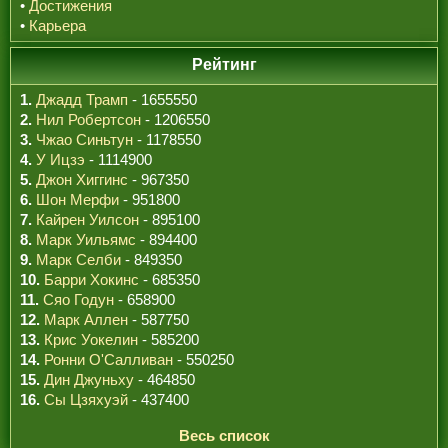
•
Достижения
•
Карьера
Рейтинг
1.
Джадд Трамп
- 1655550
2.
Нил Робертсон
- 1206550
3.
Чжао Синьтун
- 1178550
4.
У Ицзэ
- 1114900
5.
Джон Хиггинс
- 967350
6.
Шон Мерфи
- 951800
7.
Кайрен Уилсон
- 895100
8.
Марк Уильямс
- 894400
9.
Марк Селби
- 849350
10.
Барри Хокинс
- 685350
11.
Сяо Годун
- 658900
12.
Марк Аллен
- 587750
13.
Крис Уокелин
- 585200
14.
Ронни О'Салливан
- 550250
15.
Дин Джуньху
- 464850
16.
Сы Цзяхуэй
- 437400
Весь список