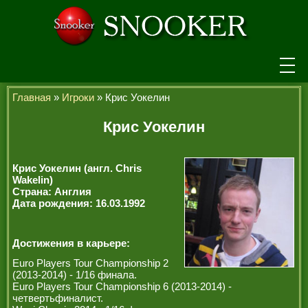
НОВОСТИ
Главная
»
Игроки
» Крис Уокелин
ТУРНИРЫ
Крис Уокелин
РЕЙТИНГ
Крис Уокелин (англ. Chris
ИГРОКИ
Wakelin)
Страна: Англия
Дата рождения: 16.03.1992
СЕНЧУРИ БРЕЙКИ
МАКСИМАЛЬНЫЕ БРЕЙКИ
Достижения в карьере:
ЧЕМПИОНЫ МИРА
Euro Players Tour Championship 2
(2013-2014) - 1/16 финала.
ЛЕГЕНДЫ СНУКЕРА
Euro Players Tour Championship 6 (2013-2014) -
четвертьфиналист.