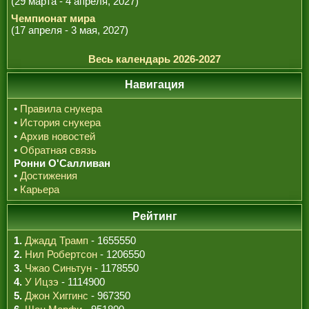
(29 марта - 4 апреля, 2027)
Чемпионат мира
(17 апреля - 3 мая, 2027)
Весь календарь 2026-2027
Навигация
•
Правила снукера
•
История снукера
•
Архив новостей
•
Обратная связь
Ронни О'Салливан
•
Достижения
•
Карьера
Рейтинг
1.
Джадд Трамп
- 1655550
2.
Нил Робертсон
- 1206550
3.
Чжао Синьтун
- 1178550
4.
У Ицзэ
- 1114900
5.
Джон Хиггинс
- 967350