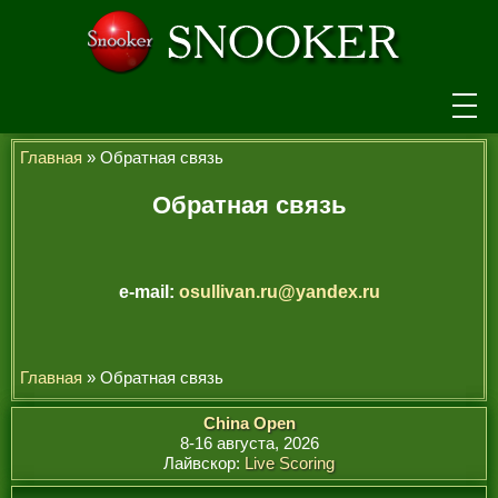
НОВОСТИ
Главная
» Обратная связь
ТУРНИРЫ
Обратная связь
РЕЙТИНГ
ИГРОКИ
e-mail:
osullivan.ru@yandex.ru
СЕНЧУРИ БРЕЙКИ
МАКСИМАЛЬНЫЕ БРЕЙКИ
Главная
» Обратная связь
ЧЕМПИОНЫ МИРА
China Open
8-16 августа, 2026
ЛЕГЕНДЫ СНУКЕРА
Лайвскор:
Live Scoring