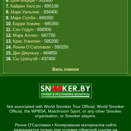
6.
Шон Мерфи
- 951800
7.
Кайрен Уилсон
- 895100
8.
Марк Уильямс
- 894400
9.
Марк Селби
- 849350
10.
Барри Хокинс
- 685350
11.
Сяо Годун
- 658900
12.
Марк Аллен
- 587750
13.
Крис Уокелин
- 585200
14.
Ронни О'Салливан
- 550250
15.
Дин Джуньху
- 464850
16.
Сы Цзяхуэй
- 437400
Весь список
Not associated with World Snooker Tour Official, World Snooker
Official, the WPBSA, Matchroom Sport, or any other Snooker
organisation, or Snooker players.
Ронни О'Салливан
• Копирование материалов сайта
разрешается только при условии обратной ссылки на