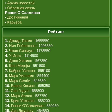
•
Архив новостей
•
Обратная связь
Ронни О'Салливан
•
Достижения
•
Карьера
Рейтинг
1.
Джадд Трамп
- 1655550
2.
Нил Робертсон
- 1206550
3.
Чжао Синьтун
- 1178550
4.
У Ицзэ
- 1114900
5.
Джон Хиггинс
- 967350
6.
Шон Мерфи
- 951800
7.
Кайрен Уилсон
- 895100
8.
Марк Уильямс
- 894400
9.
Марк Селби
- 849350
10.
Барри Хокинс
- 685350
11.
Сяо Годун
- 658900
12.
Марк Аллен
- 587750
13.
Крис Уокелин
- 585200
14.
Ронни О'Салливан
- 550250
15.
Дин Джуньху
- 464850