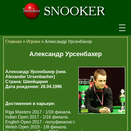
НОВОСТИ
Главная
»
Игроки
» Александр Урсенбахер
ТУРНИРЫ
Александр Урсенбахер
РЕЙТИНГ
Александр Урсенбахер (нем.
ИГРОКИ
Alexander Ursenbacher)
Страна: Швейцария
Дата рождения: 26.04.1996
СЕНЧУРИ БРЕЙКИ
МАКСИМАЛЬНЫЕ БРЕЙКИ
Достижения в карьере:
ЧЕМПИОНЫ МИРА
Riga Masters 2017 - 1/16 финала.
Indian Open 2017 - 1/16 финала.
ЛЕГЕНДЫ СНУКЕРА
English Open 2017 - полуфиналист.
Welsh Open 2019 - 1/8 финала.