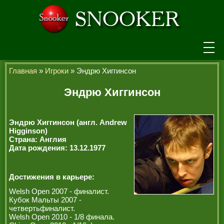
НОВОСТИ
Главная
»
Игроки
» Эндрю Хиггинсон
ТУРНИРЫ
Эндрю Хиггинсон
РЕЙТИНГ
Эндрю Хиггинсон (англ. Andrew
ИГРОКИ
Higginson)
Страна: Англия
Дата рождения: 13.12.1977
СЕНЧУРИ БРЕЙКИ
МАКСИМАЛЬНЫЕ БРЕЙКИ
Достижения в карьере:
ЧЕМПИОНЫ МИРА
Welsh Open 2007 - финалист.
Кубок Мальты 2007 -
ЛЕГЕНДЫ СНУКЕРА
четвертьфиналист.
Welsh Open 2010 - 1/8 финала.