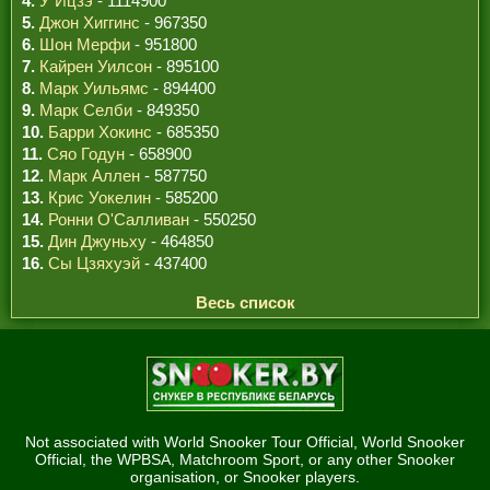
4.
У Ицзэ
- 1114900
5.
Джон Хиггинс
- 967350
6.
Шон Мерфи
- 951800
7.
Кайрен Уилсон
- 895100
8.
Марк Уильямс
- 894400
9.
Марк Селби
- 849350
10.
Барри Хокинс
- 685350
11.
Сяо Годун
- 658900
12.
Марк Аллен
- 587750
13.
Крис Уокелин
- 585200
14.
Ронни О'Салливан
- 550250
15.
Дин Джуньху
- 464850
16.
Сы Цзяхуэй
- 437400
Весь список
Not associated with World Snooker Tour Official, World Snooker
Official, the WPBSA, Matchroom Sport, or any other Snooker
organisation, or Snooker players.