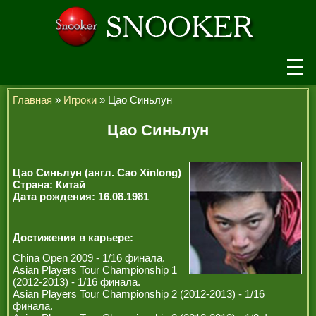
НОВОСТИ
Главная
»
Игроки
» Цао Синьлун
ТУРНИРЫ
Цао Синьлун
РЕЙТИНГ
Цао Синьлун (англ. Cao Xinlong)
ИГРОКИ
Страна: Китай
Дата рождения: 16.08.1981
СЕНЧУРИ БРЕЙКИ
МАКСИМАЛЬНЫЕ БРЕЙКИ
Достижения в карьере:
China Open 2009 - 1/16 финала.
ЧЕМПИОНЫ МИРА
Asian Players Tour Championship 1
(2012-2013) - 1/16 финала.
ЛЕГЕНДЫ СНУКЕРА
Asian Players Tour Championship 2 (2012-2013) - 1/16
финала.