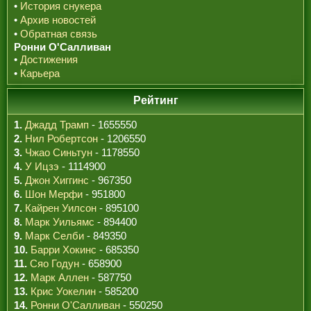
•
История снукера
•
Архив новостей
•
Обратная связь
Ронни О'Салливан
•
Достижения
•
Карьера
Рейтинг
1.
Джадд Трамп
- 1655550
2.
Нил Робертсон
- 1206550
3.
Чжао Синьтун
- 1178550
4.
У Ицзэ
- 1114900
5.
Джон Хиггинс
- 967350
6.
Шон Мерфи
- 951800
7.
Кайрен Уилсон
- 895100
8.
Марк Уильямс
- 894400
9.
Марк Селби
- 849350
10.
Барри Хокинс
- 685350
11.
Сяо Годун
- 658900
12.
Марк Аллен
- 587750
13.
Крис Уокелин
- 585200
14.
Ронни О'Салливан
- 550250