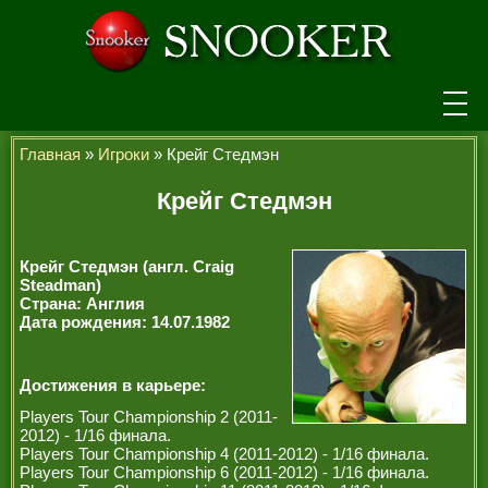
НОВОСТИ
Главная
»
Игроки
» Крейг Стедмэн
ТУРНИРЫ
Крейг Стедмэн
РЕЙТИНГ
Крейг Стедмэн (англ. Craig
ИГРОКИ
Steadman)
Страна: Англия
Дата рождения: 14.07.1982
СЕНЧУРИ БРЕЙКИ
МАКСИМАЛЬНЫЕ БРЕЙКИ
Достижения в карьере:
ЧЕМПИОНЫ МИРА
Players Tour Championship 2 (2011-
2012) - 1/16 финала.
ЛЕГЕНДЫ СНУКЕРА
Players Tour Championship 4 (2011-2012) - 1/16 финала.
Players Tour Championship 6 (2011-2012) - 1/16 финала.