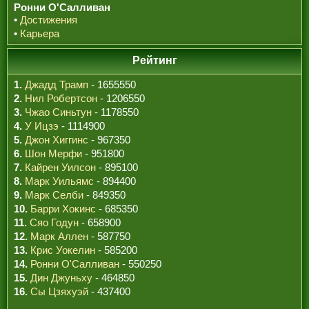
Ронни О'Салливан
•
Достижения
•
Карьера
Рейтинг
1.
Джадд Трамп
- 1655550
2.
Нил Робертсон
- 1206550
3.
Чжао Синьтун
- 1178550
4.
У Ицзэ
- 1114900
5.
Джон Хиггинс
- 967350
6.
Шон Мерфи
- 951800
7.
Кайрен Уилсон
- 895100
8.
Марк Уильямс
- 894400
9.
Марк Селби
- 849350
10.
Барри Хокинс
- 685350
11.
Сяо Годун
- 658900
12.
Марк Аллен
- 587750
13.
Крис Уокелин
- 585200
14.
Ронни О'Салливан
- 550250
15.
Дин Джуньху
- 464850
16.
Сы Цзяхуэй
- 437400