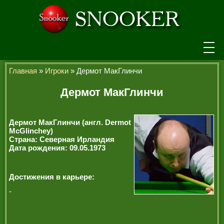
НОВОСТИ
Главная
»
Игроки
» Дермот МакГлинчи
ТУРНИРЫ
Дермот МакГлинчи
РЕЙТИНГ
Дермот МакГлинчи (англ. Dermot
ИГРОКИ
McGlinchey)
Страна: Северная Ирландия
Дата рождения: 09.05.1973
СЕНЧУРИ БРЕЙКИ
МАКСИМАЛЬНЫЕ БРЕЙКИ
Достижения в карьере:
ЧЕМПИОНЫ МИРА
-
ЛЕГЕНДЫ СНУКЕРА