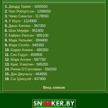
1.
Джадд Трамп
- 1655550
2.
Нил Робертсон
- 1206550
3.
Чжао Синьтун
- 1178550
4.
У Ицзэ
- 1114900
5.
Джон Хиггинс
- 967350
6.
Шон Мерфи
- 951800
7.
Кайрен Уилсон
- 895100
8.
Марк Уильямс
- 894400
9.
Марк Селби
- 849350
10.
Барри Хокинс
- 685350
11.
Сяо Годун
- 658900
12.
Марк Аллен
- 587750
13.
Крис Уокелин
- 585200
14.
Ронни О'Салливан
- 550250
15.
Дин Джуньху
- 464850
16.
Сы Цзяхуэй
- 437400
Весь список