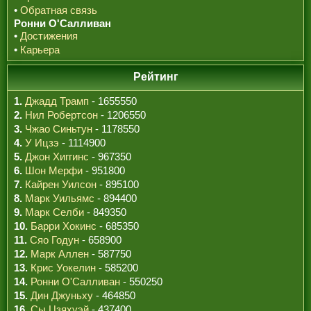
•
Обратная связь
Ронни О'Салливан
•
Достижения
•
Карьера
Рейтинг
1.
Джадд Трамп
- 1655550
2.
Нил Робертсон
- 1206550
3.
Чжао Синьтун
- 1178550
4.
У Ицзэ
- 1114900
5.
Джон Хиггинс
- 967350
6.
Шон Мерфи
- 951800
7.
Кайрен Уилсон
- 895100
8.
Марк Уильямс
- 894400
9.
Марк Селби
- 849350
10.
Барри Хокинс
- 685350
11.
Сяо Годун
- 658900
12.
Марк Аллен
- 587750
13.
Крис Уокелин
- 585200
14.
Ронни О'Салливан
- 550250
15.
Дин Джуньху
- 464850
16.
Сы Цзяхуэй
- 437400