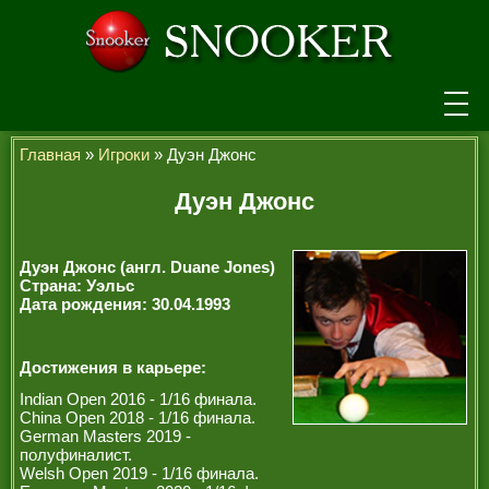
НОВОСТИ
Главная
»
Игроки
» Дуэн Джонс
ТУРНИРЫ
Дуэн Джонс
РЕЙТИНГ
Дуэн Джонс (англ. Duane Jones)
ИГРОКИ
Страна: Уэльс
Дата рождения: 30.04.1993
СЕНЧУРИ БРЕЙКИ
МАКСИМАЛЬНЫЕ БРЕЙКИ
Достижения в карьере:
Indian Open 2016 - 1/16 финала.
ЧЕМПИОНЫ МИРА
China Open 2018 - 1/16 финала.
German Masters 2019 -
ЛЕГЕНДЫ СНУКЕРА
полуфиналист.
Welsh Open 2019 - 1/16 финала.