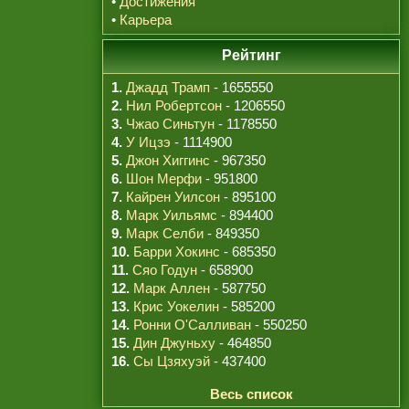
•
Достижения
•
Карьера
Рейтинг
1.
Джадд Трамп
- 1655550
2.
Нил Робертсон
- 1206550
3.
Чжао Синьтун
- 1178550
4.
У Ицзэ
- 1114900
5.
Джон Хиггинс
- 967350
6.
Шон Мерфи
- 951800
7.
Кайрен Уилсон
- 895100
8.
Марк Уильямс
- 894400
9.
Марк Селби
- 849350
10.
Барри Хокинс
- 685350
11.
Сяо Годун
- 658900
12.
Марк Аллен
- 587750
13.
Крис Уокелин
- 585200
14.
Ронни О'Салливан
- 550250
15.
Дин Джуньху
- 464850
16.
Сы Цзяхуэй
- 437400
Весь список