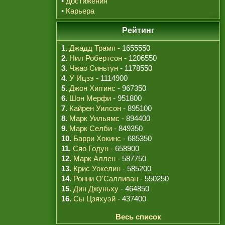
•
Достижения
•
Карьера
Рейтинг
1.
Джадд Трамп
- 1655550
2.
Нил Робертсон
- 1206550
3.
Чжао Синьтун
- 1178550
4.
У Ицзэ
- 1114900
5.
Джон Хиггинс
- 967350
6.
Шон Мерфи
- 951800
7.
Кайрен Уилсон
- 895100
8.
Марк Уильямс
- 894400
9.
Марк Селби
- 849350
10.
Барри Хокинс
- 685350
11.
Сяо Годун
- 658900
12.
Марк Аллен
- 587750
13.
Крис Уокелин
- 585200
14.
Ронни О'Салливан
- 550250
15.
Дин Джуньху
- 464850
16.
Сы Цзяхуэй
- 437400
Весь список