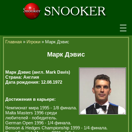
НОВОСТИ
Главная
»
Игроки
» Марк Дэвис
ТУРНИРЫ
Марк Дэвис
РЕЙТИНГ
Марк Дэвис (англ. Mark Davis)
ИГРОКИ
Страна: Англия
Дата рождения: 12.08.1972
СЕНЧУРИ БРЕЙКИ
МАКСИМАЛЬНЫЕ БРЕЙКИ
Достижения в карьере:
Чемпионат мира 1995 - 1/8 финала.
ЧЕМПИОНЫ МИРА
Malta Masters 1996 среди
любителей - победитель.
ЛЕГЕНДЫ СНУКЕРА
German Open 1996 - 1/4 финала.
Benson & Hedges Championship 1999 - 1/4 финала.