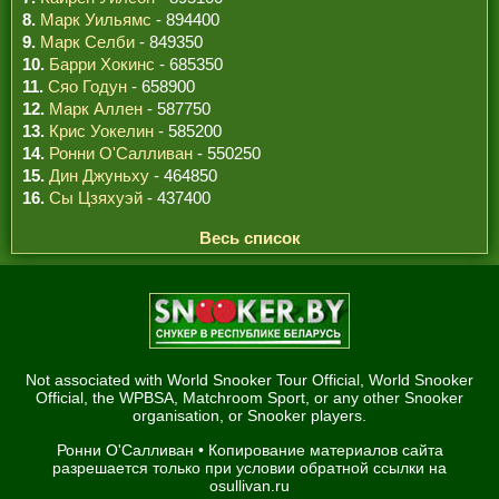
8.
Марк Уильямс
- 894400
9.
Марк Селби
- 849350
10.
Барри Хокинс
- 685350
11.
Сяо Годун
- 658900
12.
Марк Аллен
- 587750
13.
Крис Уокелин
- 585200
14.
Ронни О'Салливан
- 550250
15.
Дин Джуньху
- 464850
16.
Сы Цзяхуэй
- 437400
Весь список
Not associated with World Snooker Tour Official, World Snooker
Official, the WPBSA, Matchroom Sport, or any other Snooker
organisation, or Snooker players.
Ронни О'Салливан
• Копирование материалов сайта
разрешается только при условии обратной ссылки на
osullivan.ru