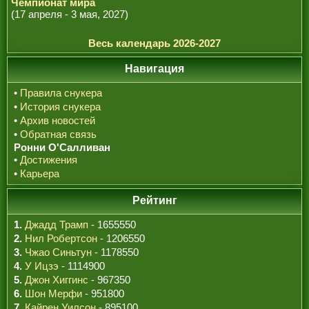
Чемпионат мира
(17 апреля - 3 мая, 2027)
Весь календарь 2026-2027
Навигация
•
Правила снукера
•
История снукера
•
Архив новостей
•
Обратная связь
Ронни О'Салливан
•
Достижения
•
Карьера
Рейтинг
1.
Джадд Трамп
- 1655550
2.
Нил Робертсон
- 1206550
3.
Чжао Синьтун
- 1178550
4.
У Ицзэ
- 1114900
5.
Джон Хиггинс
- 967350
6.
Шон Мерфи
- 951800
7.
Кайрен Уилсон
- 895100