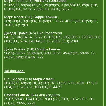
Марк Селби (3-
6
)
Ронни О'Салливан
51-(63)91, 58(56)-(51)51, 24-(69)85, 0-(54,58)112, 85(61)-16,
0-(100)100, 40-72, 72(68)-18, 70(70)-(73)73
Марк Аллен (2-
6
)
Барри Хокинс
109(109)-0, 0-(81)86, 31-(68)91, 35-74, 40-(53)83, 81(58)-33,
10-81, 0-(52)89
Джадд Трамп
(
6
-5) Нил Робертсон
84-21, 104(104)-4, 32-72, 0-(139)139, 105(105)-3, 120(78)-0, 0-
(100)100, 5-74, 140(140)-0, 0-(78)82, 129(129)-0
Джон Хиггинс (3-
6
)
Стюарт Бинэм
56(51)-(53)77, 119(60)-0, 0-80, 80-29, 45-(82)82, 50-66, 12-
(70)70, 120(120)-16, 6-77
1/8 финала:
Шон Мерфи (4-
6
)
Марк Аллен
10-(50)73, 68(68)-20, 0-(137)137, 71(65)-5, 0-(91)91, 17-9, 1-
(104)117, 67(67)-1, 100(100)-0, 44-72
Стюарт Бинэм
(
6
-4) Дин Джуньху
35-67, 59-48, 124(120)-0, 70(60)-21, 7-69, 10-62, 80-5, 30-
(71)71, 70-56, 66-21