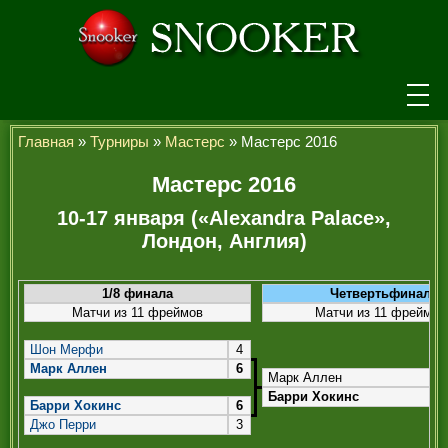
НОВОСТИ
Главная
»
Турниры
»
Мастерс
» Мастерс 2016
ТУРНИРЫ
Мастерс 2016
10-17 января («Alexandra Palace»,
РЕЙТИНГ
Лондон, Англия)
ИГРОКИ
1/8 финала
Четвертьфинал
СЕНЧУРИ БРЕЙКИ
Матчи из 11 фреймов
Матчи из 11 фреймов
МАКСИМАЛЬНЫЕ БРЕЙКИ
Шон Мерфи
4
Марк Аллен
6
ЧЕМПИОНЫ МИРА
Марк Аллен
Барри Хокинс
Барри Хокинс
6
ЛЕГЕНДЫ СНУКЕРА
Джо Перри
3