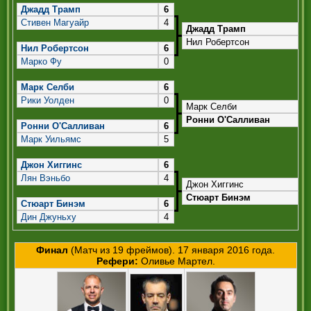
РЕФЕРИ
Джадд Трамп
6
Стивен Магуайр
4
Джадд Трамп
Нил Робертсон
Нил Робертсон
6
Марко Фу
0
Марк Селби
6
Рики Уолден
0
Марк Селби
Ронни О'Салливан
Ронни О'Салливан
6
Марк Уильямс
5
Джон Хиггинс
6
Лян Вэньбо
4
Джон Хиггинс
Стюарт Бинэм
Стюарт Бинэм
6
Дин Джуньху
4
Финал
(Матч из 19 фреймов). 17 января 2016 года.
Рефери:
Оливье Мартел.