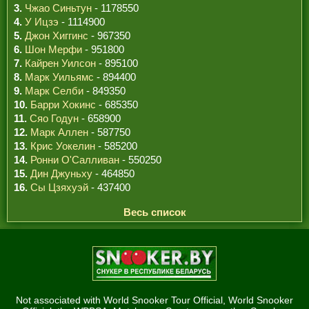
3.
Чжао Синьтун
- 1178550
4.
У Ицзэ
- 1114900
5.
Джон Хиггинс
- 967350
6.
Шон Мерфи
- 951800
7.
Кайрен Уилсон
- 895100
8.
Марк Уильямс
- 894400
9.
Марк Селби
- 849350
10.
Барри Хокинс
- 685350
11.
Сяо Годун
- 658900
12.
Марк Аллен
- 587750
13.
Крис Уокелин
- 585200
14.
Ронни О'Салливан
- 550250
15.
Дин Джуньху
- 464850
16.
Сы Цзяхуэй
- 437400
Весь список
Not associated with World Snooker Tour Official, World Snooker