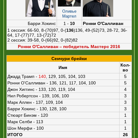
Оливье
Мартел
Барри Хокинс
1 -
10
Ронни О'Салливан
1 сессия: 66-50, 8-(70)97, 0-(
136
)136, 49-(52)73, 28-72, 36-
64, 17-(77)77, 13-(72)72
2 сессия: 39-58, 0-(66)92, 0-(82)82
Ронни О'Салливан – победитель Мастерс 2016
Сенчури брейки
Кол-
Имя
во
Джадд Трамп -
140
, 129, 105, 104, 103
5
Ронни О'Салливан - 136, 121, 117, 104, 100
5
Джон Хиггинс - 133, 120, 119, 104
4
Нил Робертсон - 139, 106, 100
3
Марк Аллен - 137, 109, 104
3
Барри Хокинс - 130, 128, 100
3
Стюарт Бинэм - 120
1
Марк Селби - 113
1
Шон Мерфи - 100
1
ИТОГО
26