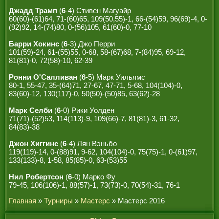
Джадд Трамп
(
6
-4) Стивен Магуайр
60(60)-(61)64, 71-(60)65, 109(50,55)-1, 66-(54)59, 96(69)-4, 0-
(92)92, 14-(74)80, 0-(56)105, 61(60)-0, 77-10
Барри Хокинс
(
6
-3) Джо Перри
101(59)-24, 61-(55)55, 0-68, 58-(67)68, 7-(84)95, 69-12,
81(81)-0, 72(58)-10, 62-39
Ронни О'Салливан
(
6
-5) Марк Уильямс
80-1, 55-47, 35-(64)71, 27-67, 47-71, 5-68, 104(104)-0,
83(60)-12, 130(117)-0, 50(50)-(50)85, 63(62)-28
Марк Селби
(
6
-0) Рики Уолден
71(71)-(52)53, 114(113)-9, 109(66)-7, 81(81)-3, 61-32,
84(83)-38
Джон Хиггинс
(
6
-4) Лян Вэньбо
119(119)-14, 0-(88)91, 9-62, 104(104)-0, 75(75)-1, 0-(61)97,
133(133)-8, 1-58, 85(85)-0, 63-(53)55
Нил Робертсон
(
6
-0) Марко Фу
79-45, 106(106)-1, 88(57)-1, 73(73)-0, 70(54)-31, 76-1
Главная
»
Турниры
»
Мастерс
» Мастерс 2016