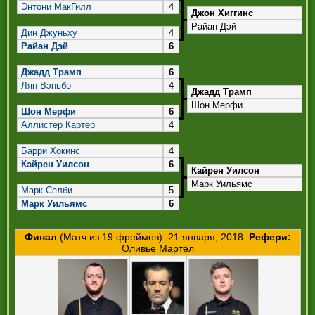
РЕФЕРИ
Энтони МакГилл
4
Джон Хиггинс
Райан Дэй
Дин Джуньху
4
Райан Дэй
6
Джадд Трамп
6
Лян Вэньбо
4
Джадд Трамп
Шон Мерфи
Шон Мерфи
6
Аллистер Картер
4
Барри Хокинс
4
Кайрен Уилсон
6
Кайрен Уилсон
Марк Уильямс
Марк Селби
5
Марк Уильямс
6
Финал
(Матч из 19 фреймов). 21 января, 2018.
Рефери:
Оливье Мартел