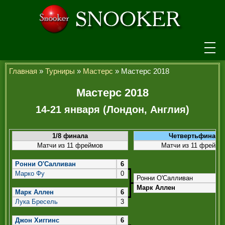
НОВОСТИ
Главная
»
Турниры
»
Мастерс
» Мастерс 2018
ТУРНИРЫ
Мастерс 2018
14-21 января (Лондон, Англия)
РЕЙТИНГ
ИГРОКИ
1/8 финала
Четвертьфинал
Матчи из 11 фреймов
Матчи из 11 фреймо
СЕНЧУРИ БРЕЙКИ
Ронни О'Салливан
6
МАКСИМАЛЬНЫЕ БРЕЙКИ
Марко Фу
0
Ронни О'Салливан
ЧЕМПИОНЫ МИРА
Марк Аллен
Марк Аллен
6
Лука Бресель
3
ЛЕГЕНДЫ СНУКЕРА
Джон Хиггинс
6