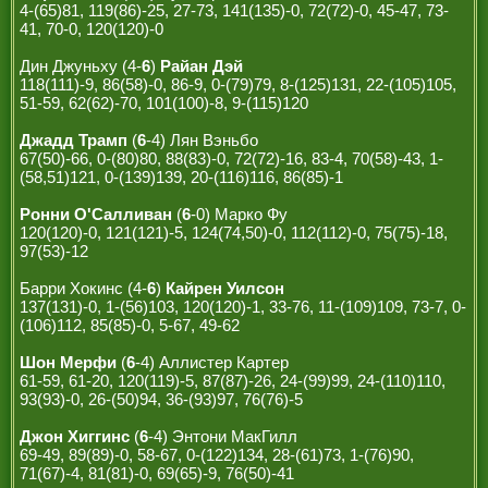
4-(65)81, 119(86)-25, 27-73, 141(135)-0, 72(72)-0, 45-47, 73-
41, 70-0, 120(120)-0
Дин Джуньху (4-
6
)
Райан Дэй
118(111)-9, 86(58)-0, 86-9, 0-(79)79, 8-(125)131, 22-(105)105,
51-59, 62(62)-70, 101(100)-8, 9-(115)120
Джадд Трамп
(
6
-4) Лян Вэньбо
67(50)-66, 0-(80)80, 88(83)-0, 72(72)-16, 83-4, 70(58)-43, 1-
(58,51)121, 0-(139)139, 20-(116)116, 86(85)-1
Ронни О'Салливан
(
6
-0) Марко Фу
120(120)-0, 121(121)-5, 124(74,50)-0, 112(112)-0, 75(75)-18,
97(53)-12
Барри Хокинс (4-
6
)
Кайрен Уилсон
137(131)-0, 1-(56)103, 120(120)-1, 33-76, 11-(109)109, 73-7, 0-
(106)112, 85(85)-0, 5-67, 49-62
Шон Мерфи
(
6
-4) Аллистер Картер
61-59, 61-20, 120(119)-5, 87(87)-26, 24-(99)99, 24-(110)110,
93(93)-0, 26-(50)94, 36-(93)97, 76(76)-5
Джон Хиггинс
(
6
-4) Энтони МакГилл
69-49, 89(89)-0, 58-67, 0-(122)134, 28-(61)73, 1-(76)90,
71(67)-4, 81(81)-0, 69(65)-9, 76(50)-41