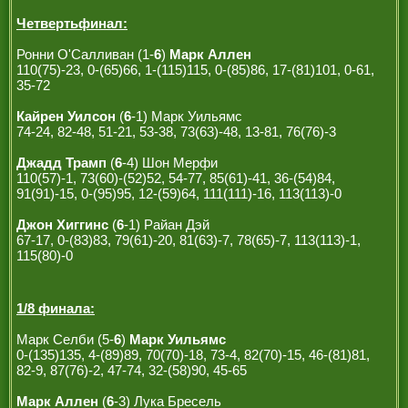
Четвертьфинал:
Ронни О'Салливан (1-
6
)
Марк Аллен
110(75)-23, 0-(65)66, 1-(115)115, 0-(85)86, 17-(81)101, 0-61,
35-72
Кайрен Уилсон
(
6
-1) Марк Уильямс
74-24, 82-48, 51-21, 53-38, 73(63)-48, 13-81, 76(76)-3
Джадд Трамп
(
6
-4) Шон Мерфи
110(57)-1, 73(60)-(52)52, 54-77, 85(61)-41, 36-(54)84,
91(91)-15, 0-(95)95, 12-(59)64, 111(111)-16, 113(113)-0
Джон Хиггинс
(
6
-1) Райан Дэй
67-17, 0-(83)83, 79(61)-20, 81(63)-7, 78(65)-7, 113(113)-1,
115(80)-0
1/8 финала:
Марк Селби (5-
6
)
Марк Уильямс
0-(135)135, 4-(89)89, 70(70)-18, 73-4, 82(70)-15, 46-(81)81,
82-9, 87(76)-2, 47-74, 32-(58)90, 45-65
Марк Аллен
(
6
-3) Лука Бресель