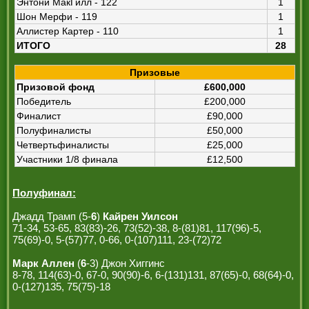
Энтони МакГилл - 122
1
Шон Мерфи - 119
1
Аллистер Картер - 110
1
ИТОГО
28
Призовые
Призовой фонд
£600,000
Победитель
£200,000
Финалист
£90,000
Полуфиналисты
£50,000
Четвертьфиналисты
£25,000
Участники 1/8 финала
£12,500
Полуфинал:
Джадд Трамп (5-
6
)
Кайрен Уилсон
71-34, 53-65, 83(83)-26, 73(52)-38, 8-(81)81, 117(96)-5,
75(69)-0, 5-(57)77, 0-66, 0-(107)111, 23-(72)72
Марк Аллен
(
6
-3) Джон Хиггинс
8-78, 114(63)-0, 67-0, 90(90)-6, 6-(131)131, 87(65)-0, 68(64)-0,
0-(127)135, 75(75)-18