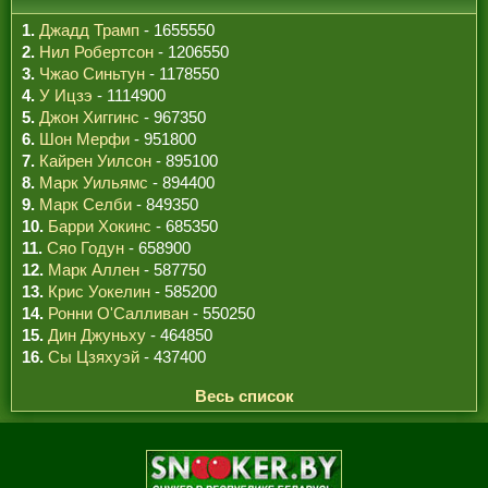
1.
Джадд Трамп
- 1655550
2.
Нил Робертсон
- 1206550
3.
Чжао Синьтун
- 1178550
4.
У Ицзэ
- 1114900
5.
Джон Хиггинс
- 967350
6.
Шон Мерфи
- 951800
7.
Кайрен Уилсон
- 895100
8.
Марк Уильямс
- 894400
9.
Марк Селби
- 849350
10.
Барри Хокинс
- 685350
11.
Сяо Годун
- 658900
12.
Марк Аллен
- 587750
13.
Крис Уокелин
- 585200
14.
Ронни О'Салливан
- 550250
15.
Дин Джуньху
- 464850
16.
Сы Цзяхуэй
- 437400
Весь список