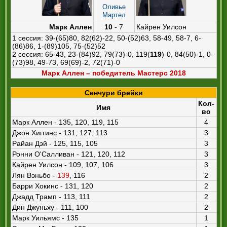
Оливье
Мартел
Марк Аллен
10
- 7
Кайрен Уилсон
1 сессия: 39-(65)80, 82(62)-22, 50-(52)63, 58-49, 58-7, 6-
(86)86, 1-(89)105, 75-(52)52
2 сессия: 65-43, 23-(84)92, 79(73)-0, 119(
119
)-0, 84(50)-1, 0-
(73)98, 49-73, 69(69)-2, 72(71)-0
Марк Аллен – победитель Мастерс 2018
Сенчури брейки
Кол-
Имя
во
Марк Аллен - 135, 120, 119, 115
4
Джон Хиггинс - 131, 127, 113
3
Райан Дэй - 125, 115, 105
3
Ронни О'Салливан - 121, 120, 112
3
Кайрен Уилсон - 109, 107, 106
3
Лян Вэньбо -
139
, 116
2
Барри Хокинс - 131, 120
2
Джадд Трамп - 113, 111
2
Дин Джуньху - 111, 100
2
Марк Уильямс - 135
1