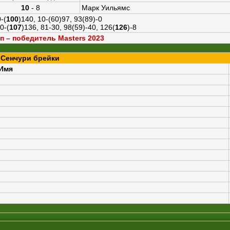
10
- 8
Марк Уильямс
-(
100
)140, 10-(60)97, 93(89)-0
0-(
107
)136, 81-30, 98(59)-40, 126(
126
)-8
п – победитель Masters 2023
Сенчури брейки
Имя