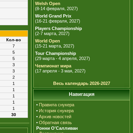
Welsh Open
(8-14 февраля, 2027)
World Grand Prix
(16-21 февраля, 2027)
Players Championship
(2-7 марта, 2027)
Кол-во
World Open
(15-21 марта, 2027)
7
5
Tour Championship
(29 марта - 4 апреля, 2027)
5
3
Чемпионат мира
(17 апреля - 3 мая, 2027)
3
2
Весь календарь 2026-2027
1
1
Навигация
1
1
•
Правила снукера
1
•
История снукера
30
•
Архив новостей
•
Обратная связь
Ронни О'Салливан