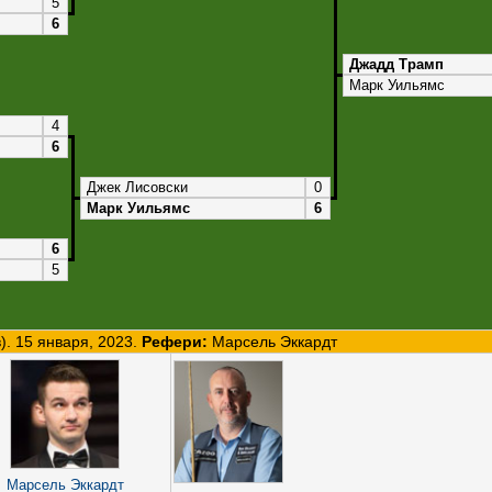
5
6
Джадд Трамп
Марк Уильямс
4
6
Джек Лисовски
0
Марк Уильямс
6
6
5
. 15 января, 2023.
Рефери:
Марсель Эккардт
Марсель Эккардт