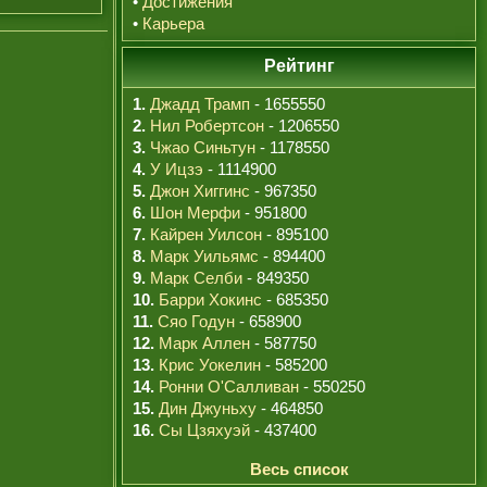
•
Достижения
•
Карьера
Рейтинг
1.
Джадд Трамп
- 1655550
2.
Нил Робертсон
- 1206550
3.
Чжао Синьтун
- 1178550
4.
У Ицзэ
- 1114900
5.
Джон Хиггинс
- 967350
6.
Шон Мерфи
- 951800
7.
Кайрен Уилсон
- 895100
8.
Марк Уильямс
- 894400
9.
Марк Селби
- 849350
10.
Барри Хокинс
- 685350
11.
Сяо Годун
- 658900
12.
Марк Аллен
- 587750
13.
Крис Уокелин
- 585200
14.
Ронни О'Салливан
- 550250
15.
Дин Джуньху
- 464850
16.
Сы Цзяхуэй
- 437400
Весь список