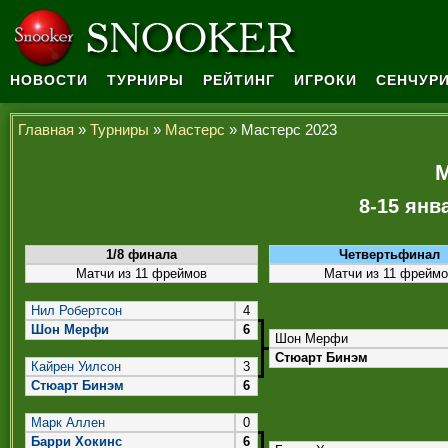
НОВОСТИ
ТУРНИРЫ
РЕЙТИНГ
ИГРОКИ
СЕНЧУРИ
Главная
»
Турниры
»
Мастерс
» Мастерс 2023
М
8-15 янв
1/8 финала
Четвертьфинал
Матчи из 11 фреймов
Матчи из 11 фрейм
Нил Робертсон
4
Шон Мерфи
6
Шон Мерфи
Стюарт Бинэм
Кайрен Уилсон
3
Стюарт Бинэм
6
Марк Аллен
0
Барри Хокинс
6