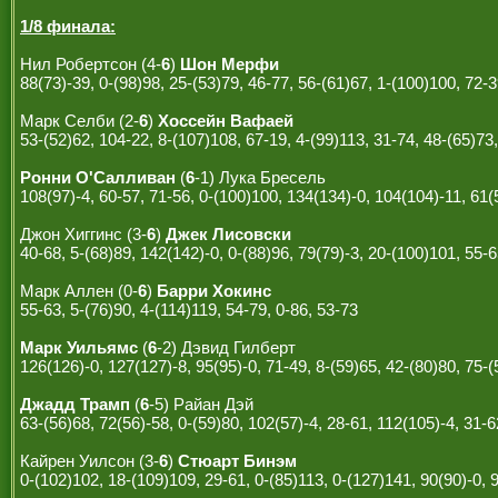
1/8 финала:
Нил Робертсон (4-
6
)
Шон Мерфи
88(73)-39, 0-(98)98, 25-(53)79, 46-77, 56-(61)67, 1-(100)100, 72-3
Марк Селби (2-
6
)
Хоссейн Вафаей
53-(52)62, 104-22, 8-(107)108, 67-19, 4-(99)113, 31-74, 48-(65)73
Ронни О'Салливан
(
6
-1) Лука Бресель
108(97)-4, 60-57, 71-56, 0-(100)100, 134(134)-0, 104(104)-11, 61(
Джон Хиггинс (3-
6
)
Джек Лисовски
40-68, 5-(68)89, 142(142)-0, 0-(88)96, 79(79)-3, 20-(100)101, 55-
Марк Аллен (0-
6
)
Барри Хокинс
55-63, 5-(76)90, 4-(114)119, 54-79, 0-86, 53-73
Марк Уильямс
(
6
-2) Дэвид Гилберт
126(126)-0, 127(127)-8, 95(95)-0, 71-49, 8-(59)65, 42-(80)80, 75-(
Джадд Трамп
(
6
-5) Райан Дэй
63-(56)68, 72(56)-58, 0-(59)80, 102(57)-4, 28-61, 112(105)-4, 31-6
Кайрен Уилсон (3-
6
)
Стюарт Бинэм
0-(102)102, 18-(109)109, 29-61, 0-(85)113, 0-(127)141, 90(90)-0, 