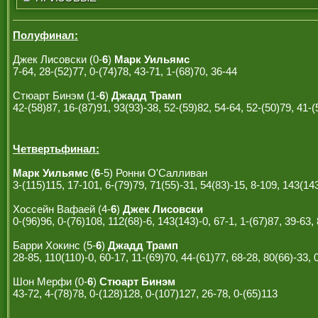
Полуфинал:
Джек Лисовски (0-
6
)
Марк Уильямс
7-64, 28-(52)77, 0-(74)78, 43-71, 1-(68)70, 36-44
Стюарт Бинэм (1-
6
)
Джадд Трамп
42-(58)87, 16-(87)91, 93(93)-38, 52-(59)82, 54-64, 52-(50)79, 41-
Четвертьфинал:
Марк Уильямс
(
6
-5) Ронни О'Салливан
3-(115)115, 17-101, 6-(79)79, 71(55)-31, 54(83)-15, 8-109, 143(143
Хоссейн Вафаей (4-
6
)
Джек Лисовски
0-(96)96, 0-(76)108, 112(68)-6, 143(143)-0, 67-1, 1-(67)87, 39-63,
Барри Хокинс (5-
6
)
Джадд Трамп
28-85, 110(110)-0, 60-17, 11-(69)70, 44-(61)77, 68-28, 80(66)-33, 
Шон Мерфи (0-
6
)
Стюарт Бинэм
43-72, 4-(78)78, 0-(128)128, 0-(107)127, 26-78, 0-(65)113