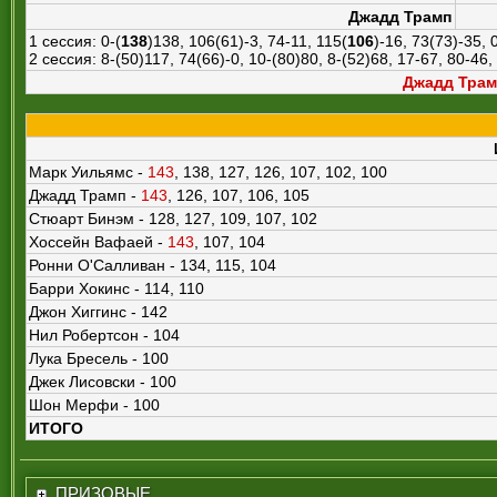
Джадд Трамп
1 сессия: 0-(
138
)138, 106(61)-3, 74-11, 115(
106
)-16, 73(73)-35, 0
2 сессия: 8-(50)117, 74(66)-0, 10-(80)80, 8-(52)68, 17-67, 80-46, 
Джадд Трам
Марк Уильямс -
143
, 138, 127, 126, 107, 102, 100
Джадд Трамп -
143
, 126, 107, 106, 105
Стюарт Бинэм - 128, 127, 109, 107, 102
Хоссейн Вафаей -
143
, 107, 104
Ронни О'Салливан - 134, 115, 104
Барри Хокинс - 114, 110
Джон Хиггинс - 142
Нил Робертсон - 104
Лука Бресель - 100
Джек Лисовски - 100
Шон Мерфи - 100
ИТОГО
ПРИЗОВЫЕ