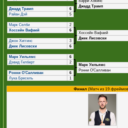
Барри Хокинс
Джадд Трамп
Джадд Трамп
6
Райан Дэй
5
Марк Селби
2
Хоссейн Вафаей
6
Хоссейн Вафаей
Джек Лисовски
Джон Хиггинс
3
Джек Лисовски
6
Марк Уильямс
6
Дэвид Гилберт
2
Марк Уильямс
Ронни О'Салливан
Ронни О'Салливан
6
Лука Бресель
1
Финал
(Матч из 19 фреймов)