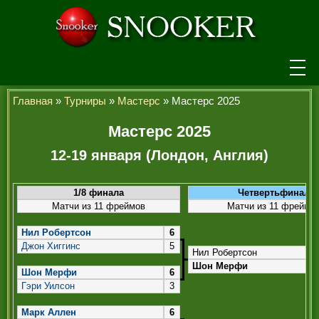
НОВОСТИ
Главная
»
Турниры
»
Мастерс
» Мастерс 2025
ТУРНИРЫ
Мастерс 2025
12-19 января (Лондон, Англия)
РЕЙТИНГ
ИГРОКИ
1/8 финала
Четвертьфинал
Матчи из 11 фреймов
Матчи из 11 фреймо
СЕНЧУРИ БРЕЙКИ
Нил Робертсон
6
МАКСИМАЛЬНЫЕ БРЕЙКИ
Джон Хиггинс
5
Нил Робертсон
ЧЕМПИОНЫ МИРА
Шон Мерфи
Шон Мерфи
6
Гэри Уилсон
3
ЛЕГЕНДЫ СНУКЕРА
Марк Аллен
6