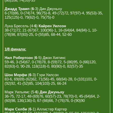
(80)108, 74(59)-35
Джадд Трамп
(
6
-3) Дин Джуньху
6-(70)86, 0-(74)74, 96(75)-8, 49-(72)72, 97(97)-4, 95(53)-35,
125(125)-0, 79(62)-0, 75(75)-0
Лука Бресель (4-
6
)
Кайрен Уилсон
38-(71)72, 21-(67)67, 100(96)-1, 16-(64)64, 84(84)-1, 10-
(78)98, 87(83)-25, 0-(55)85, 68-44, 52-60
1/8 финала:
Нил Робертсон
(
6
-5) Джон Хиггинс
59-46, 3-(54)67, 0-(78)78, 8-(59)72, 5-(86)95, 0-(66)120,
82(63)-0, 90-28, 118(118)-0, 80(80)-0, 82(57)-35
Шон Мерфи
(
6
-3) Гэри Уилсон
83-6, 69(69)-(62)62, 71(56)-45, 68(64)-28, 0-(101)101, 0-
(92)92, 41-(52)85, 104(103)-25, 66-24
Марк Уильямс (5-
6
)
Дин Джуньху
36-75, 72-17, 48-(69)76, 60(57)-23, 78(70)-0, 45-(64)64, 2-
(60)98, 136(136)-0, 67-(66)66, 7-(76)76, 0-(90)90
Марк Селби
(
6
-1) Аллистер Картер