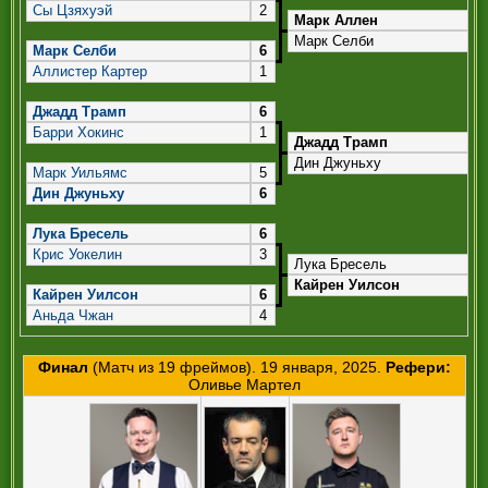
РЕФЕРИ
Сы Цзяхуэй
2
Марк Аллен
Марк Селби
Марк Селби
6
Аллистер Картер
1
Джадд Трамп
6
Барри Хокинс
1
Джадд Трамп
Дин Джуньху
Марк Уильямс
5
Дин Джуньху
6
Лука Бресель
6
Крис Уокелин
3
Лука Бресель
Кайрен Уилсон
Кайрен Уилсон
6
Аньда Чжан
4
Финал
(Матч из 19 фреймов). 19 января, 2025.
Рефери:
Оливье Мартел