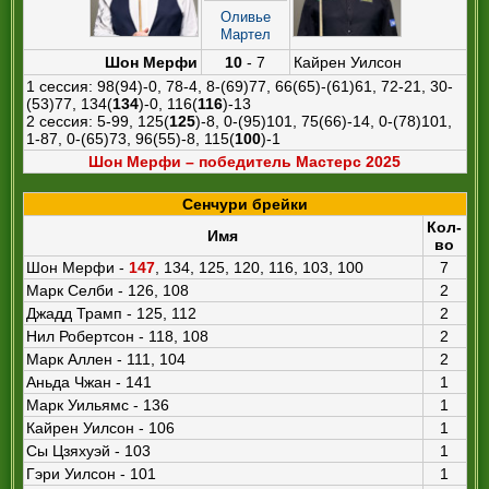
Оливье
Мартел
Шон Мерфи
10
- 7
Кайрен Уилсон
1 сессия: 98(94)-0, 78-4, 8-(69)77, 66(65)-(61)61, 72-21, 30-
(53)77, 134(
134
)-0, 116(
116
)-13
2 сессия: 5-99, 125(
125
)-8, 0-(95)101, 75(66)-14, 0-(78)101,
1-87, 0-(65)73, 96(55)-8, 115(
100
)-1
Шон Мерфи – победитель Мастерс 2025
Сенчури брейки
Кол-
Имя
во
Шон Мерфи -
147
, 134, 125, 120, 116, 103, 100
7
Марк Селби - 126, 108
2
Джадд Трамп - 125, 112
2
Нил Робертсон - 118, 108
2
Марк Аллен - 111, 104
2
Аньда Чжан - 141
1
Марк Уильямс - 136
1
Кайрен Уилсон - 106
1
Сы Цзяхуэй - 103
1
Гэри Уилсон - 101
1