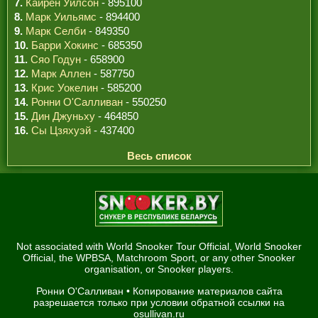
7.
Кайрен Уилсон
- 895100
8.
Марк Уильямс
- 894400
9.
Марк Селби
- 849350
10.
Барри Хокинс
- 685350
11.
Сяо Годун
- 658900
12.
Марк Аллен
- 587750
13.
Крис Уокелин
- 585200
14.
Ронни О'Салливан
- 550250
15.
Дин Джуньху
- 464850
16.
Сы Цзяхуэй
- 437400
Весь список
Not associated with World Snooker Tour Official, World Snooker
Official, the WPBSA, Matchroom Sport, or any other Snooker
organisation, or Snooker players.
Ронни О'Салливан
• Копирование материалов сайта
разрешается только при условии обратной ссылки на
osullivan.ru