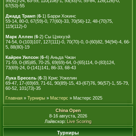
95(62)-24, 63-59, 110(108)-1, 93(93)-0, 55-84, 126(126)-0,
67(53)-55
Джадд Трамп
(
6
-1) Барри Хокинс
59-14, 80-0, 67(59)-0, 77(60)-33, 70(56)-12, 48-(70)75,
119(112)-0
Марк Аллен
(
6
-2) Сы Цзяхуэй
74-54, 0-(103)107, 127(111)-0, 70(70)-0, 0-(60)82, 94(94)-4, 66-
5, 88(80)-19
Кайрен Уилсон
(
6
-4) Аньда Чжан
71-59, 0-(85)85, 70-25, 69(69)-64, 0-(65)114, 0-(83)124,
73(69)-24, 0-(141)141, 86-33, 68-43
Лука Бресель
(
6
-3) Крис Уокелин
69-47, 17-(69)69, 71-61, 90(89)-15, 43-(67)76, 96(57)-1, 55-79,
60-52, 101(73)-35
Главная
»
Турниры
»
Мастерс
» Мастерс 2025
China Open
8-16 августа, 2026
Лайвскор:
Live Scoring
Турниры