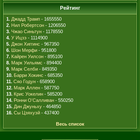
Рейтинг
1.
Джадд Трамп
- 1655550
2.
Нил Робертсон
- 1206550
3.
Чжао Синьтун
- 1178550
4.
У Ицзэ
- 1114900
5.
Джон Хиггинс
- 967350
6.
Шон Мерфи
- 951800
7.
Кайрен Уилсон
- 895100
8.
Марк Уильямс
- 894400
9.
Марк Селби
- 849350
10.
Барри Хокинс
- 685350
11.
Сяо Годун
- 658900
12.
Марк Аллен
- 587750
13.
Крис Уокелин
- 585200
14.
Ронни О'Салливан
- 550250
15.
Дин Джуньху
- 464850
16.
Сы Цзяхуэй
- 437400
Весь список