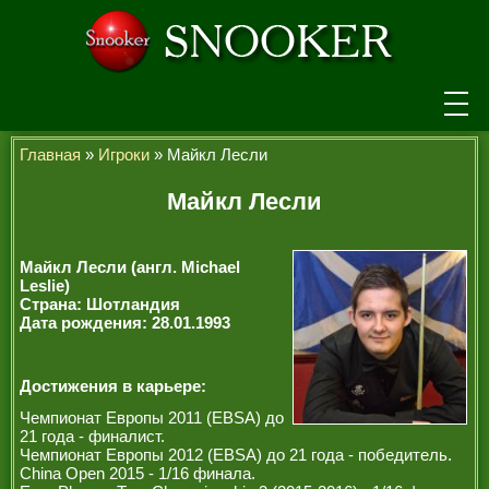
НОВОСТИ
Главная
»
Игроки
» Майкл Лесли
ТУРНИРЫ
Майкл Лесли
РЕЙТИНГ
Майкл Лесли (англ. Michael
ИГРОКИ
Leslie)
Страна: Шотландия
Дата рождения: 28.01.1993
СЕНЧУРИ БРЕЙКИ
МАКСИМАЛЬНЫЕ БРЕЙКИ
Достижения в карьере:
ЧЕМПИОНЫ МИРА
Чемпионат Европы 2011 (EBSA) до
21 года - финалист.
ЛЕГЕНДЫ СНУКЕРА
Чемпионат Европы 2012 (EBSA) до 21 года - победитель.
China Open 2015 - 1/16 финала.