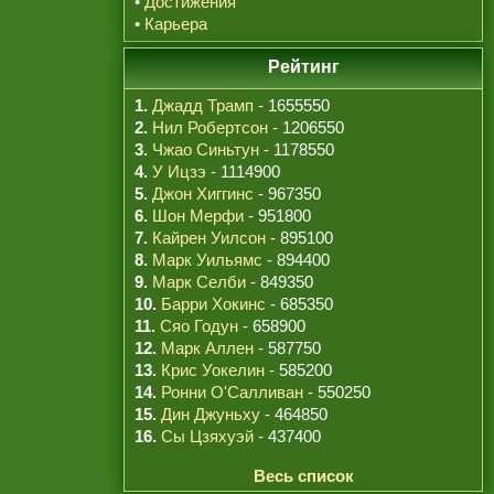
•
Достижения
•
Карьера
Рейтинг
1.
Джадд Трамп
- 1655550
2.
Нил Робертсон
- 1206550
3.
Чжао Синьтун
- 1178550
4.
У Ицзэ
- 1114900
5.
Джон Хиггинс
- 967350
6.
Шон Мерфи
- 951800
7.
Кайрен Уилсон
- 895100
8.
Марк Уильямс
- 894400
9.
Марк Селби
- 849350
10.
Барри Хокинс
- 685350
11.
Сяо Годун
- 658900
12.
Марк Аллен
- 587750
13.
Крис Уокелин
- 585200
14.
Ронни О'Салливан
- 550250
15.
Дин Джуньху
- 464850
16.
Сы Цзяхуэй
- 437400
Весь список