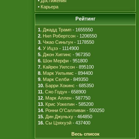
•
Достижения
•
Карьера
Рейтинг
1.
Джадд Трамп
- 1655550
2.
Нил Робертсон
- 1206550
3.
Чжао Синьтун
- 1178550
4.
У Ицзэ
- 1114900
5.
Джон Хиггинс
- 967350
6.
Шон Мерфи
- 951800
7.
Кайрен Уилсон
- 895100
8.
Марк Уильямс
- 894400
9.
Марк Селби
- 849350
10.
Барри Хокинс
- 685350
11.
Сяо Годун
- 658900
12.
Марк Аллен
- 587750
13.
Крис Уокелин
- 585200
14.
Ронни О'Салливан
- 550250
15.
Дин Джуньху
- 464850
16.
Сы Цзяхуэй
- 437400
Весь список