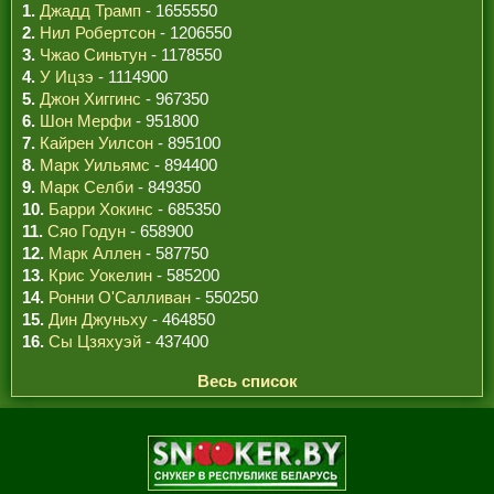
1.
Джадд Трамп
- 1655550
2.
Нил Робертсон
- 1206550
3.
Чжао Синьтун
- 1178550
4.
У Ицзэ
- 1114900
5.
Джон Хиггинс
- 967350
6.
Шон Мерфи
- 951800
7.
Кайрен Уилсон
- 895100
8.
Марк Уильямс
- 894400
9.
Марк Селби
- 849350
10.
Барри Хокинс
- 685350
11.
Сяо Годун
- 658900
12.
Марк Аллен
- 587750
13.
Крис Уокелин
- 585200
14.
Ронни О'Салливан
- 550250
15.
Дин Джуньху
- 464850
16.
Сы Цзяхуэй
- 437400
Весь список