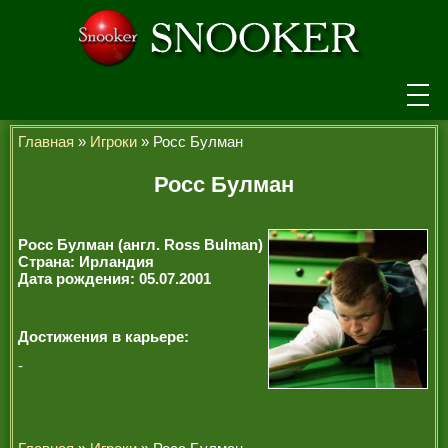
НОВОСТИ
Главная
»
Игроки
» Росс Булман
ТУРНИРЫ
Росс Булман
РЕЙТИНГ
Росс Булман (англ. Ross Bulman)
ИГРОКИ
Страна: Ирландия
Дата рождения: 05.07.2001
СЕНЧУРИ БРЕЙКИ
МАКСИМАЛЬНЫЕ БРЕЙКИ
Достижения в карьере:
-
ЧЕМПИОНЫ МИРА
ЛЕГЕНДЫ СНУКЕРА