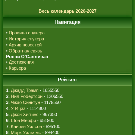
Весь календарь 2026-2027
Навигация
•
Правила снукера
•
История снукера
•
Архив новостей
•
Обратная связь
Ронни О'Салливан
•
Достижения
•
Карьера
Рейтинг
1.
Джадд Трамп
- 1655550
2.
Нил Робертсон
- 1206550
3.
Чжао Синьтун
- 1178550
4.
У Ицзэ
- 1114900
5.
Джон Хиггинс
- 967350
6.
Шон Мерфи
- 951800
7.
Кайрен Уилсон
- 895100
8.
Марк Уильямс
- 894400