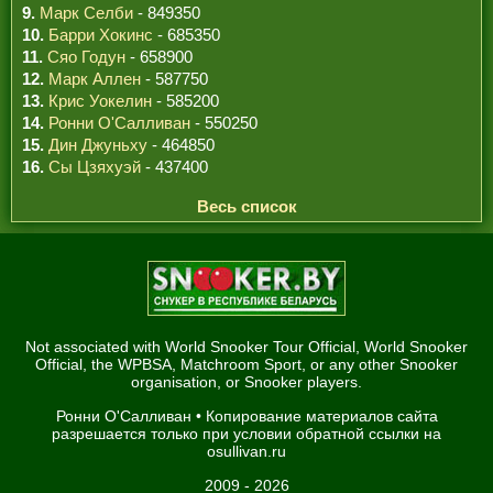
9.
Марк Селби
- 849350
10.
Барри Хокинс
- 685350
11.
Сяо Годун
- 658900
12.
Марк Аллен
- 587750
13.
Крис Уокелин
- 585200
14.
Ронни О'Салливан
- 550250
15.
Дин Джуньху
- 464850
16.
Сы Цзяхуэй
- 437400
Весь список
Not associated with World Snooker Tour Official, World Snooker
Official, the WPBSA, Matchroom Sport, or any other Snooker
organisation, or Snooker players.
Ронни О'Салливан
• Копирование материалов сайта
разрешается только при условии обратной ссылки на
osullivan.ru
2009 - 2026