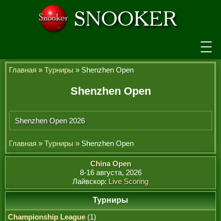
НОВОСТИ
Главная
»
Турниры
» Shenzhen Open
ТУРНИРЫ
Shenzhen Open
РЕЙТИНГ
Shenzhen Open 2026
ИГРОКИ
Главная
»
Турниры
» Shenzhen Open
СЕНЧУРИ БРЕЙКИ
China Open
МАКСИМАЛЬНЫЕ БРЕЙКИ
8-16 августа, 2026
Лайвскор:
Live Scoring
ЧЕМПИОНЫ МИРА
Турниры
ЛЕГЕНДЫ СНУКЕРА
Championship League
(1)