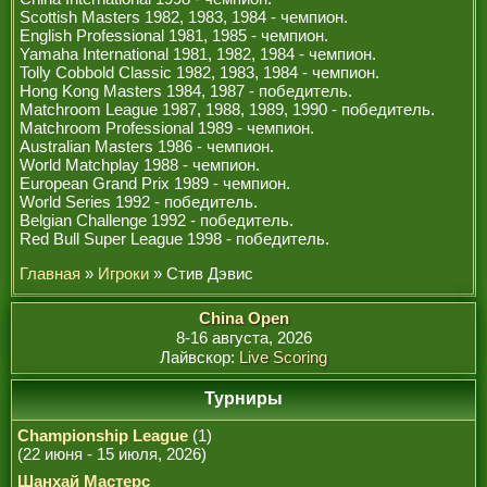
Scottish Masters 1982, 1983, 1984 - чемпион.
English Professional 1981, 1985 - чемпион.
Yamaha International 1981, 1982, 1984 - чемпион.
Tolly Cobbold Classic 1982, 1983, 1984 - чемпион.
Hong Kong Masters 1984, 1987 - победитель.
Matchroom League 1987, 1988, 1989, 1990 - победитель.
Matchroom Professional 1989 - чемпион.
Australian Masters 1986 - чемпион.
World Matchplay 1988 - чемпион.
European Grand Prix 1989 - чемпион.
World Series 1992 - победитель.
Belgian Challenge 1992 - победитель.
Red Bull Super League 1998 - победитель.
Главная
»
Игроки
» Стив Дэвис
China Open
8-16 августа, 2026
Лайвскор:
Live Scoring
Турниры
Championship League
(1)
(22 июня - 15 июля, 2026)
Шанхай Мастерс