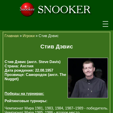
НОВОСТИ
Главная
»
Игроки
» Стив Дэвис
ТУРНИРЫ
Стив Дэвис
РЕЙТИНГ
Стив Дэвис (англ. Steve Davis)
ИГРОКИ
Страна: Англия
Дата рождения: 22.08.1957
Прозвище: Самородок (англ. The
СЕНЧУРИ БРЕЙКИ
Nugget)
МАКСИМАЛЬНЫЕ БРЕЙКИ
Победы на турнирах:
ЧЕМПИОНЫ МИРА
Рейтинговые турниры:
ЛЕГЕНДЫ СНУКЕРА
Чемпионат Мира 1981, 1983, 1984, 1987–1989 - победитель.
Чемпионат Мира 1985, 1986 - второе место.