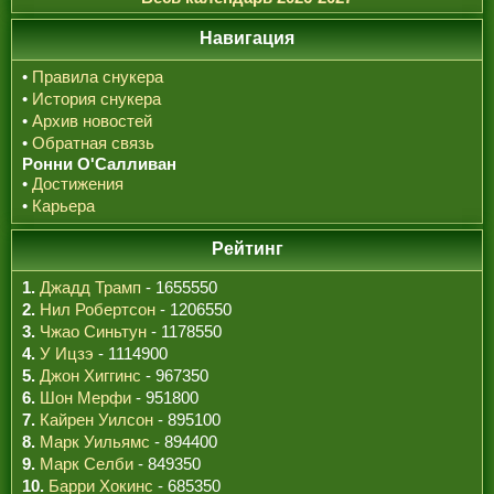
Навигация
•
Правила снукера
•
История снукера
•
Архив новостей
•
Обратная связь
Ронни О'Салливан
•
Достижения
•
Карьера
Рейтинг
1.
Джадд Трамп
- 1655550
2.
Нил Робертсон
- 1206550
3.
Чжао Синьтун
- 1178550
4.
У Ицзэ
- 1114900
5.
Джон Хиггинс
- 967350
6.
Шон Мерфи
- 951800
7.
Кайрен Уилсон
- 895100
8.
Марк Уильямс
- 894400
9.
Марк Селби
- 849350
10.
Барри Хокинс
- 685350