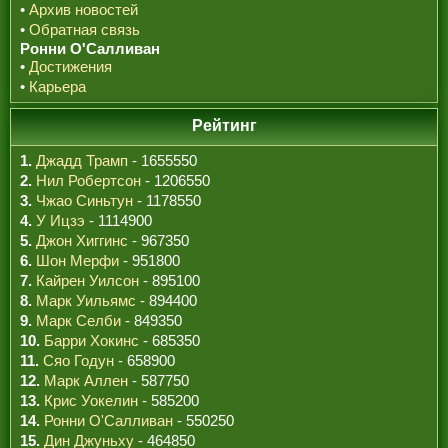
•
Архив новостей
•
Обратная связь
Ронни О'Салливан
•
Достижения
•
Карьера
Рейтинг
1.
Джадд Трамп
- 1655550
2.
Нил Робертсон
- 1206550
3.
Чжао Синьтун
- 1178550
4.
У Ицзэ
- 1114900
5.
Джон Хиггинс
- 967350
6.
Шон Мерфи
- 951800
7.
Кайрен Уилсон
- 895100
8.
Марк Уильямс
- 894400
9.
Марк Селби
- 849350
10.
Барри Хокинс
- 685350
11.
Сяо Годун
- 658900
12.
Марк Аллен
- 587750
13.
Крис Уокелин
- 585200
14.
Ронни О'Салливан
- 550250
15.
Дин Джуньху
- 464850