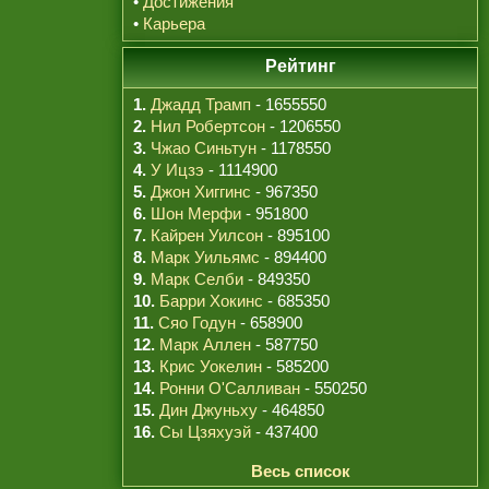
•
Достижения
•
Карьера
Рейтинг
1.
Джадд Трамп
- 1655550
2.
Нил Робертсон
- 1206550
3.
Чжао Синьтун
- 1178550
4.
У Ицзэ
- 1114900
5.
Джон Хиггинс
- 967350
6.
Шон Мерфи
- 951800
7.
Кайрен Уилсон
- 895100
8.
Марк Уильямс
- 894400
9.
Марк Селби
- 849350
10.
Барри Хокинс
- 685350
11.
Сяо Годун
- 658900
12.
Марк Аллен
- 587750
13.
Крис Уокелин
- 585200
14.
Ронни О'Салливан
- 550250
15.
Дин Джуньху
- 464850
16.
Сы Цзяхуэй
- 437400
Весь список