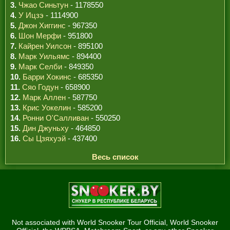
3.
Чжао Синьтун
- 1178550
4.
У Ицзэ
- 1114900
5.
Джон Хиггинс
- 967350
6.
Шон Мерфи
- 951800
7.
Кайрен Уилсон
- 895100
8.
Марк Уильямс
- 894400
9.
Марк Селби
- 849350
10.
Барри Хокинс
- 685350
11.
Сяо Годун
- 658900
12.
Марк Аллен
- 587750
13.
Крис Уокелин
- 585200
14.
Ронни О'Салливан
- 550250
15.
Дин Джуньху
- 464850
16.
Сы Цзяхуэй
- 437400
Весь список
Not associated with World Snooker Tour Official, World Snooker