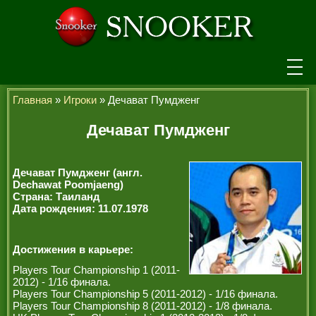
НОВОСТИ
Главная
»
Игроки
» Дечават Пумдженг
ТУРНИРЫ
Дечават Пумдженг
РЕЙТИНГ
Дечават Пумдженг (англ.
ИГРОКИ
Dechawat Poomjaeng)
Страна: Таиланд
Дата рождения: 11.07.1978
СЕНЧУРИ БРЕЙКИ
МАКСИМАЛЬНЫЕ БРЕЙКИ
Достижения в карьере:
ЧЕМПИОНЫ МИРА
Players Tour Championship 1 (2011-
2012) - 1/16 финала.
ЛЕГЕНДЫ СНУКЕРА
Players Tour Championship 5 (2011-2012) - 1/16 финала.
Players Tour Championship 8 (2011-2012) - 1/8 финала.