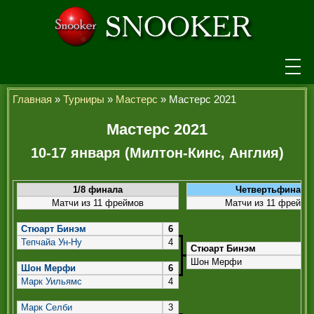
НОВОСТИ
Главная
»
Турниры
»
Мастерс
» Мастерс 2021
ТУРНИРЫ
Мастерс 2021
10-17 января (Милтон-Кинс, Англия)
РЕЙТИНГ
ИГРОКИ
1/8 финала
Четвертьфинал
Матчи из 11 фреймов
Матчи из 11 фреймо
СЕНЧУРИ БРЕЙКИ
Стюарт Бинэм
6
МАКСИМАЛЬНЫЕ БРЕЙКИ
Тепчайа Ун-Ну
4
Стюарт Бинэм
ЧЕМПИОНЫ МИРА
Шон Мерфи
Шон Мерфи
6
Марк Уильямс
4
ЛЕГЕНДЫ СНУКЕРА
Марк Селби
3