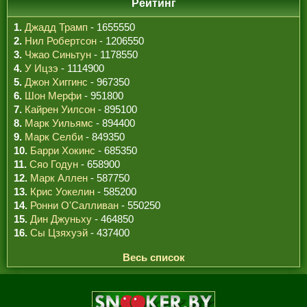
Рейтинг
1.
Джадд Трамп
- 1655550
2.
Нил Робертсон
- 1206550
3.
Чжао Синьтун
- 1178550
4.
У Ицзэ
- 1114900
5.
Джон Хиггинс
- 967350
6.
Шон Мерфи
- 951800
7.
Кайрен Уилсон
- 895100
8.
Марк Уильямс
- 894400
9.
Марк Селби
- 849350
10.
Барри Хокинс
- 685350
11.
Сяо Годун
- 658900
12.
Марк Аллен
- 587750
13.
Крис Уокелин
- 585200
14.
Ронни О'Салливан
- 550250
15.
Дин Джуньху
- 464850
16.
Сы Цзяхуэй
- 437400
Весь список