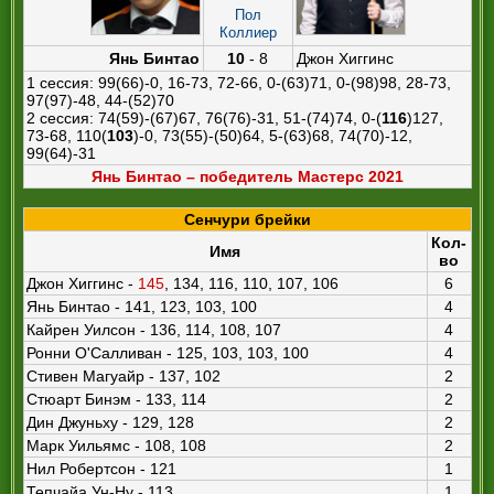
Пол
Коллиер
Янь Бинтао
10
- 8
Джон Хиггинс
1 сессия: 99(66)-0, 16-73, 72-66, 0-(63)71, 0-(98)98, 28-73,
97(97)-48, 44-(52)70
2 сессия: 74(59)-(67)67, 76(76)-31, 51-(74)74, 0-(
116
)127,
73-68, 110(
103
)-0, 73(55)-(50)64, 5-(63)68, 74(70)-12,
99(64)-31
Янь Бинтао – победитель Мастерс 2021
Сенчури брейки
Кол-
Имя
во
Джон Хиггинс -
145
, 134, 116, 110, 107, 106
6
Янь Бинтао - 141, 123, 103, 100
4
Кайрен Уилсон - 136, 114, 108, 107
4
Ронни О'Салливан - 125, 103, 103, 100
4
Стивен Магуайр - 137, 102
2
Стюарт Бинэм - 133, 114
2
Дин Джуньху - 129, 128
2
Марк Уильямс - 108, 108
2
Нил Робертсон - 121
1
Тепчайа Ун-Ну - 113
1