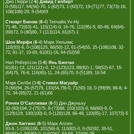
Джо Перри (2-
6
)
Дэвид Гилберт
0-(58)117, 64(56)-70, 1-(62)73, 1-(60)72, 19-(71)77, 73(73)-16,
108(108)-29, 9-(54)69
Стюарт Бинэм
(
6
-4) Тепчайа Ун-Ну
71-48, 72(63)-41, 115(114)-0, 16-76, 112(95)-9, 60-48, 64(64)-
(68)72, 0-(80)80, 7-(113)114, 81(67)-1
Шон Мерфи
(
6
-4) Марк Уильямс
118(93)-6, 0-(108)125, 86(50)-12, 61-(54)55, 25-(108)108, 32-
72, 81-37, 10-69, 81(81)-16, 64-(52)58
Нил Робертсон (5-
6
)
Янь Бинтао
81(81)-13, 121(121)-0, 12-(123)123, 88(82)-1, 58(52)-67, 15-
(64)75, 76-8, 116(85)-11, 24-(65)70, 0-(51)89, 16-54
Марк Селби (3-
6
)
Стивен Магуайр
0-(66)94, 26-(57)79, 133(54,79)-0, 71(50)-18, 0-(99)99, 86-8, 4-
72, 34-(65)72, 21-(61)66
Ронни О'Салливан
(
6
-5) Дин Джуньху
32-(83)104, 2-(75)75, 8-(73)88, 103(103)-0, 66(60)-8, 0-
(129)129, 100(100)-0, 0-(128)128, 66-48, 110(85)-17, 107(73)-5
Джон Хиггинс
(
6
-5) Марк Аллен
83-6, 1-(106)106, 101(56)-8, 110(82)-0, 0-(92)92, 39-51,
85(84)-0, 93(80)-0, 0-(62)67, 64-68, 77(59)-39