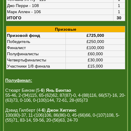
Джо Перри - 108
1
Марк Аллен - 106
1
ИТОГО
30
Призовые
Призовой фонд
£725,000
Победитель
£250,000
Финалист
£100,000
Полуфиналисты
£60,000
Четвертьфиналисты
£30,000
Участники 1/8 финала
£15,000
Полуфинал:
Стюарт Бинэм (5-
6
)
Янь Бинтао
55-46, 2-(94)115, 65-(62)62, 87(87)-0, 4-(88)116, 66(57)-16, 20-
(63)73, 0-106, 0-(100)144, 72-61, 28-(65)73
Дэвид Гилберт (4-
6
)
Джон Хиггинс
100(80)-37, 11-(106)106, 86(86)-0, 45-(66)66, 0-(107)108, 5-
(55)71, 83-14, 59-56, 20-(56)63, 24-70