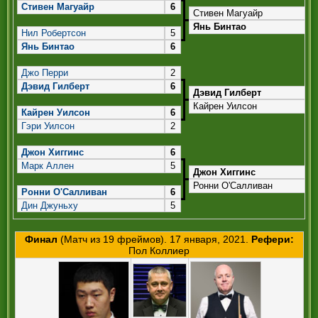
РЕФЕРИ
Стивен Магуайр
6
Стивен Магуайр
Янь Бинтао
Нил Робертсон
5
Янь Бинтао
6
Джо Перри
2
Дэвид Гилберт
6
Дэвид Гилберт
Кайрен Уилсон
Кайрен Уилсон
6
Гэри Уилсон
2
Джон Хиггинс
6
Марк Аллен
5
Джон Хиггинс
Ронни О'Салливан
Ронни О'Салливан
6
Дин Джуньху
5
Финал
(Матч из 19 фреймов). 17 января, 2021.
Рефери:
Пол Коллиер