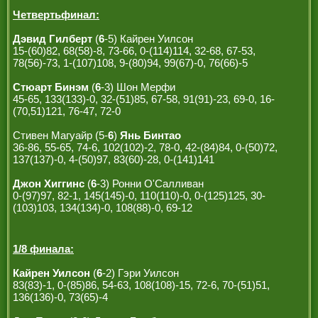
Четвертьфинал:
Дэвид Гилберт
(
6
-5) Кайрен Уилсон
15-(60)82, 68(58)-8, 73-66, 0-(114)114, 32-68, 67-53,
78(56)-73, 1-(107)108, 9-(80)94, 99(67)-0, 76(66)-5
Стюарт Бинэм
(
6
-3) Шон Мерфи
45-65, 133(133)-0, 32-(51)85, 67-58, 91(91)-23, 69-0, 16-
(70,51)121, 76-47, 72-0
Стивен Магуайр (5-
6
)
Янь Бинтао
36-86, 55-65, 74-6, 102(102)-2, 78-0, 42-(84)84, 0-(50)72,
137(137)-0, 4-(50)97, 83(60)-28, 0-(141)141
Джон Хиггинс
(
6
-3) Ронни О'Салливан
0-(97)97, 82-1, 145(145)-0, 110(110)-0, 0-(125)125, 30-
(103)103, 134(134)-0, 108(88)-0, 69-12
1/8 финала:
Кайрен Уилсон
(
6
-2) Гэри Уилсон
83(83)-1, 0-(85)86, 54-63, 108(108)-15, 72-6, 70-(51)51,
136(136)-0, 73(65)-4