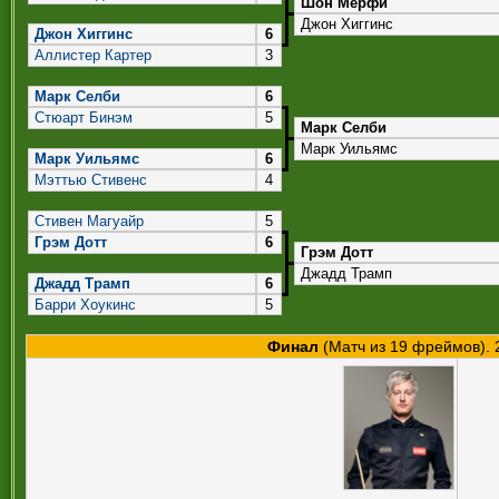
Шон Мерфи
Джон Хиггинс
Джон Хиггинс
6
Аллистер Картер
3
Марк Селби
6
Стюарт Бинэм
5
Марк Селби
Марк Уильямс
Марк Уильямс
6
Мэттью Стивенс
4
Стивен Магуайр
5
Грэм Дотт
6
Грэм Дотт
Джадд Трамп
Джадд Трамп
6
Барри Хоукинс
5
Финал
(Матч из 19 фреймов). 