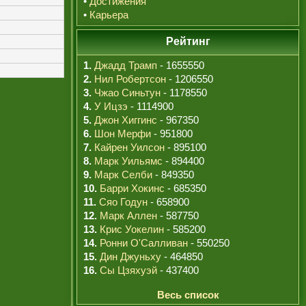
•
Достижения
•
Карьера
Рейтинг
1.
Джадд Трамп
- 1655550
2.
Нил Робертсон
- 1206550
3.
Чжао Синьтун
- 1178550
4.
У Ицзэ
- 1114900
5.
Джон Хиггинс
- 967350
6.
Шон Мерфи
- 951800
7.
Кайрен Уилсон
- 895100
8.
Марк Уильямс
- 894400
9.
Марк Селби
- 849350
10.
Барри Хокинс
- 685350
11.
Сяо Годун
- 658900
12.
Марк Аллен
- 587750
13.
Крис Уокелин
- 585200
14.
Ронни О'Салливан
- 550250
15.
Дин Джуньху
- 464850
16.
Сы Цзяхуэй
- 437400
Весь список