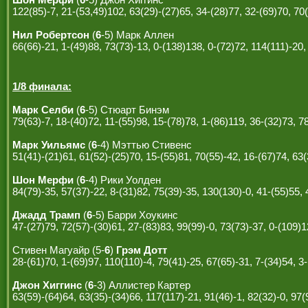
122(85)-7, 21-(53,49)102, 63(29)-(27)65, 34-(28)77, 32-(69)70, 70(
Нил Робертсон
(
6
-5) Марк Аллен
66(66)-21, 1-(49)88, 73(73)-13, 0-(138)138, 0-(72)72, 114(111)-20,
1/8 финала:
Марк Селби
(
6
-5) Стюарт Бинэм
79(63)-7, 18-(40)72, 11-(55)98, 15-(78)78, 1-(86)119, 36-(32)73, 7
Марк Уильямс
(
6
-4) Мэттью Стивенс
51(41)-(21)61, 61(52)-(25)70, 15-(55)81, 70(55)-42, 16-(67)74, 63(
Шон Мерфи
(
6
-4) Рики Уолден
84(79)-35, 57(37)-22, 8-(31)82, 75(39)-35, 130(130)-0, 41-(55)55, 
Джадд Трамп
(
6
-5) Барри Хоукинс
47-(27)79, 72(57)-(30)61, 27-(83)83, 99(99)-0, 73(73)-37, 0-(109)1
Стивен Магуайр (5-
6
)
Грэм Дотт
28-(61)70, 1-(69)97, 110(110)-4, 79(41)-25, 67(65)-31, 7-(34)54, 3
Джон Хиггинс
(
6
-3) Аллистер Картер
63(59)-(64)64, 63(35)-(34)66, 117(117)-21, 91(46)-1, 82(32)-0, 97(