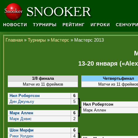
НОВОСТИ
ТУРНИРЫ
РЕЙТИНГ
ИГРОКИ
СЕНЧУРИ
Главная
»
Турниры
»
Мастерс
» Мастерс 2013
М
13-20 января («Ale
1/8 финала
Четвертьфинал
Матчи из 11 фреймов
Матчи из 11 фреймо
Нил Робертсон
6
Дин Джуньху
5
Нил Робертсон
Марк Аллен
Марк Аллен
6
Марк Дэвис
2
Шон Мерфи
6
Рики Уолден
4