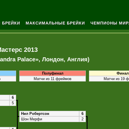
 БРЕЙКИ
МАКСИМАЛЬНЫЕ БРЕЙКИ
ЧЕМПИОНЫ МИР
астерс 2013
xandra Palace», Лондон, Англия)
Полуфинал
Финал
в
Матчи из 11 фреймов
Матчи из 19 
6
5
Нил Робертсон
6
Шон Мерфи
2