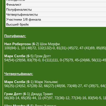
Финалист
Полуфиналисты
Четвертьфиналисты
Участники 1/8 финала
Высший брейк
Полуфинал:
Нил Робертсон
(
6
-2) Шон Мерфи
100(84)-1, 10-(48)72, 132(132)-0, 81(31)-(45)72, 47-(41)69, 85(85
Марк Селби
(
6
-5) Грэм Дотт
54(54)-(29)58, 83(79)-0, 0-(111)111, 0-(75)79, 45-(24)66, 56(11)-49
Четвертьфинал:
Марк Селби
(
6
-1) Марк Уильямс
56(25)-(24)52, 67(28)-32, 66(27)-(48)56, 73(48)-27, 47-(39)71, 64(
Грэм Дотт
(
6
-1) Джадд Трамп
66(30)-14, 65(35)-44, 11-(47)97, 72(36)-12, 77(34)-16, 83(54)-5, 1
Шон Мерфи
(
6
-5) Джон Хиггинс