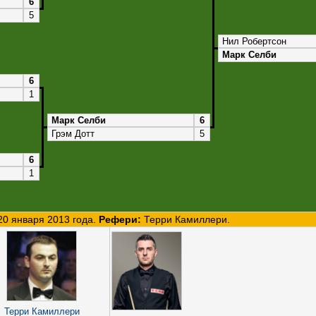
6
5
Нил Робертсон
Марк Селби
6
1
Марк Селби
6
Грэм Дотт
5
6
1
20 января 2013 года.
Рефери:
Терри Камиллери.
Терри Камиллери