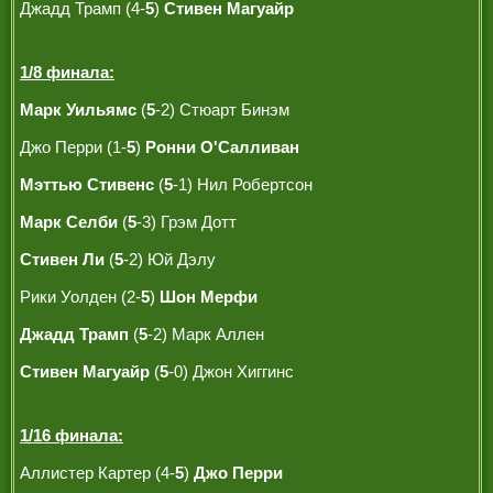
Джадд Трамп (4-
5
)
Стивен Магуайр
1/8 финала:
Марк Уильямс
(
5
-2) Стюарт Бинэм
Джо Перри (1-
5
)
Ронни О'Салливан
Мэттью Стивенс
(
5
-1) Нил Робертсон
Марк Селби
(
5
-3) Грэм Дотт
Стивен Ли
(
5
-2) Юй Дэлу
Рики Уолден (2-
5
)
Шон Мерфи
Джадд Трамп
(
5
-2) Марк Аллен
Стивен Магуайр
(
5
-0) Джон Хиггинс
1/16 финала:
Аллистер Картер (4-
5
)
Джо Перри