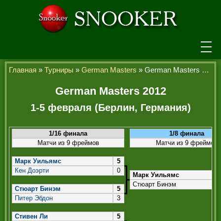
НОВОСТИ
Главная
»
Турниры
»
German Masters
» German Masters 2012
ТУРНИРЫ
German Masters 2012
1-5 февраля (Берлин, Германия)
РЕЙТИНГ
ИГРОКИ
1/16 финала
1/8 финала
Матчи из 9 фреймов
Матчи из 9 фреймов
СЕНЧУРИ БРЕЙКИ
Марк Уильямс
5
МАКСИМАЛЬНЫЕ БРЕЙКИ
Кен Доэрти
0
Марк Уильямс
ЧЕМПИОНЫ МИРА
Стюарт Бинэм
Стюарт Бинэм
5
Питер Эбдон
3
ЛЕГЕНДЫ СНУКЕРА
Стивен Ли
5