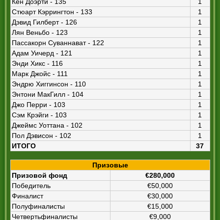
Кен Доэрти - 135
1
Стюарт Кэррингтон - 133
1
Дэвид Гилберт - 126
1
Лян Веньбо - 123
1
Пассакорн Суваннават - 122
1
Адам Уичерд - 121
1
Энди Хикс - 116
1
Марк Джойс - 111
1
Эндрю Хиггинсон - 110
1
Энтони МакГилл - 104
1
Джо Перри - 103
1
Сэм Крэйги - 103
1
Джеймс Уоттана - 102
1
Пол Дэвисон - 102
1
ИТОГО
37
Призовые
Призовой фонд
€280,000
Победитель
€50,000
Финалист
€30,000
Полуфиналисты
€15,000
Четвертьфиналисты
€9,000