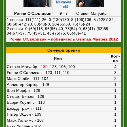
Микаэла
Табб
Ронни О'Салливан
9
- 7
Стивен Магуайр
1 сессия: 111(111)-26, 0-(130)130, 8-(106)106, 5-(128)132,
58(58)-(42)73, 63(43)-8, 20-(55)69, 75(75)-24
2 сессия: 0-(69)115, 96(96)-40, 78(54)-0, 68(41)-(52)59,
94(67)-37, 75(43)-31, 43-(75)75, 66(46)–41
Ронни О'Салливан – победитель German Masters 2012
Сенчури брейки
Кол-
Имя
во
Стивен Магуайр -
130
, 128, 106, 100
4
Ронни О'Салливан - 123, 111, 110
3
Марк Селби - 111, 104
2
Аллистер Картер - 129
1
Шон Мерфи - 128
1
Стюарт Бинэм - 128
1
Барри Хоукинс - 113
1
Джадд Трамп - 111
1
Питер Эбдон - 109
1
Марк Уильямс - 107
1
Рики Уолден - 102
1