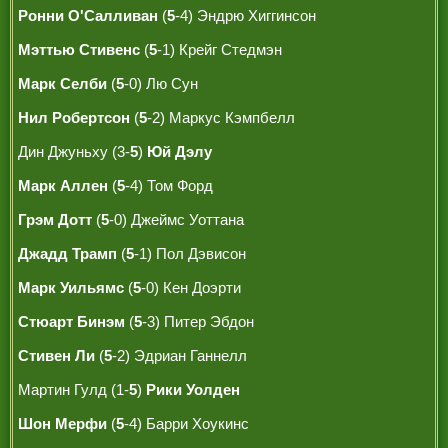
Ронни О'Салливан
(
5
-4) Эндрю Хиггинсон
Мэттью Стивенс
(
5
-1) Крейг Стедмэн
Марк Селби
(
5
-0) Лю Сун
Нил Робертсон
(
5
-2) Маркус Кэмпбелл
Дин Джуньху (3-
5
)
Юй Дэлу
Марк Аллен
(
5
-4) Том Форд
Грэм Дотт
(
5
-0) Джеймс Уоттана
Джадд Трамп
(
5
-1) Пол Дэвисон
Марк Уильямс
(
5
-0) Кен Доэрти
Стюарт Бинэм
(
5
-3) Питер Эбдон
Стивен Ли
(
5
-2) Эдриан Ганнелл
Мартин Гулд (1-
5
)
Рики Уолден
Шон Мерфи
(
5
-4) Барри Хоукинс