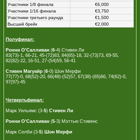
Участники 1/8 финала
€6,000
Участники 1/16 финала
€3,750
Участники третьего раунда
€1,500
Высший брейк
€2,000
Полуфинал:
Ронни О'Салливан
(
6
-4) Стивен Ли
83(73)-1, 66-21, 45-(72)83, 84(65)-18, 32-(73)73, 69-55,
82(82)-22, 16-51, 27-(54)59, 56-41
Стивен Магуайр
(
6
-0) Шон Мерфи
77(77)-0, 68(52)-20, 66(48)-(52)57, 67(38)-(65)66, 74(62)-0,
97(97)-45
Четвертьфинал:
Марк Уильямс (3-
5
)
Стивен Ли
Ронни О'Салливан
(
5
-3) Мэттью Стивенс
Марк Селби (3-
5
)
Шон Мерфи