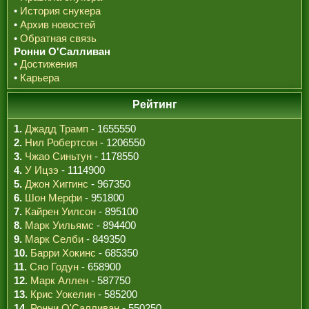
•
История снукера
•
Архив новостей
•
Обратная связь
Ронни О'Салливан
•
Достижения
•
Карьера
Рейтинг
1.
Джадд Трамп
- 1655550
2.
Нил Робертсон
- 1206550
3.
Чжао Синьтун
- 1178550
4.
У Ицзэ
- 1114900
5.
Джон Хиггинс
- 967350
6.
Шон Мерфи
- 951800
7.
Кайрен Уилсон
- 895100
8.
Марк Уильямс
- 894400
9.
Марк Селби
- 849350
10.
Барри Хокинс
- 685350
11.
Сяо Годун
- 658900
12.
Марк Аллен
- 587750
13.
Крис Уокелин
- 585200
14.
Ронни О'Салливан
- 550250