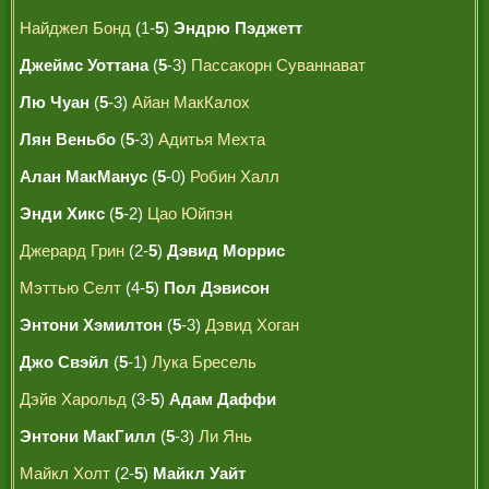
Найджел Бонд
(1-
5
)
Эндрю Пэджетт
Джеймс Уоттана
(
5
-3)
Пассакорн Суваннават
Лю Чуан
(
5
-3)
Айан МакКалох
Лян Веньбо
(
5
-3)
Адитья Мехта
Алан МакМанус
(
5
-0)
Робин Халл
Энди Хикс
(
5
-2)
Цао Юйпэн
Джерард Грин
(2-
5
)
Дэвид Моррис
Мэттью Селт
(4-
5
)
Пол Дэвисон
Энтони Хэмилтон
(
5
-3)
Дэвид Хоган
Джо Свэйл
(
5
-1)
Лука Бресель
Дэйв Харольд
(3-
5
)
Адам Даффи
Энтони МакГилл
(
5
-3)
Ли Янь
Майкл Холт
(2-
5
)
Майкл Уайт