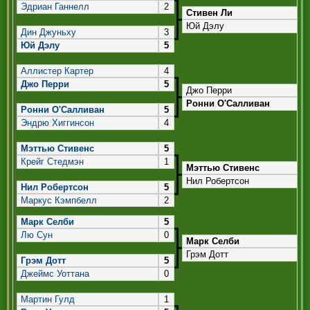
РЕФЕРИ
Эдриан Ганнелл
2
Стивен Ли
Юй Дэлу
Дин Джуньху
3
Юй Дэлу
5
Аллистер Картер
4
Джо Перри
5
Джо Перри
Ронни О'Салливан
Ронни О'Салливан
5
Эндрю Хиггинсон
4
Мэттью Стивенс
5
Крейг Стедмэн
1
Мэттью Стивенс
Нил Робертсон
Нил Робертсон
5
Маркус Кэмпбелл
2
Марк Селби
5
Лю Сун
0
Марк Селби
Грэм Дотт
Грэм Дотт
5
Джеймс Уоттана
0
Мартин Гулд
1