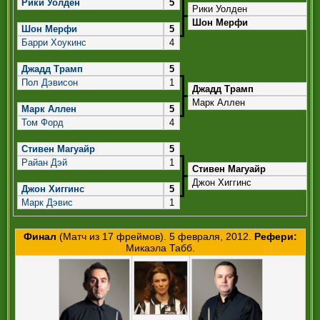
Рики Уолден
5
Рики Уолден
Шон Мерфи
Шон Мерфи
5
Барри Хоукинс
4
Джадд Трамп
5
Пол Дэвисон
1
Джадд Трамп
Марк Аллен
Марк Аллен
5
Том Форд
4
Стивен Магуайр
5
Райан Дэй
1
Стивен Магуайр
Джон Хиггинс
Джон Хиггинс
5
Марк Дэвис
1
Финал
(Матч из 17 фреймов). 5 февраля, 2012.
Рефери:
Микаэла Табб.