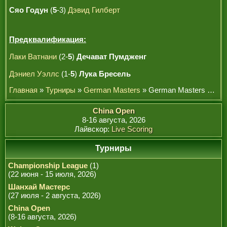
Сяо Годун
(
5
-3)
Дэвид Гилберт
Предквалификация:
Лаки Ватнани
(2-
5
)
Дечават Пумдженг
Дэниел Уэллс
(1-
5
)
Лука Бресель
Главная
»
Турниры
»
German Masters
» German Masters 2012
China Open
8-16 августа, 2026
Лайвскор:
Live Scoring
Турниры
Championship League
(1)
(22 июня - 15 июля, 2026)
Шанхай Мастерс
(27 июля - 2 августа, 2026)
China Open
(8-16 августа, 2026)