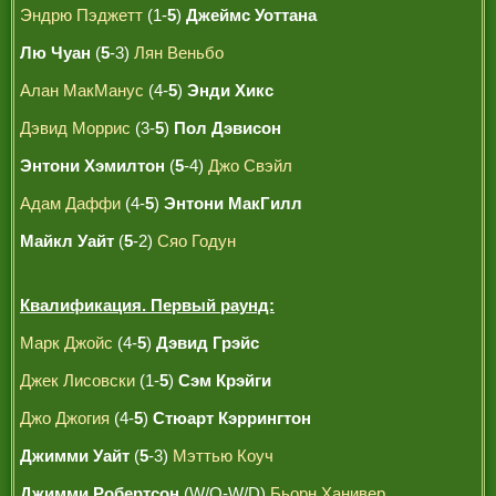
Эндрю Пэджетт
(1-
5
)
Джеймс Уоттана
Лю Чуан
(
5
-3)
Лян Веньбо
Алан МакМанус
(4-
5
)
Энди Хикс
Дэвид Моррис
(3-
5
)
Пол Дэвисон
Энтони Хэмилтон
(
5
-4)
Джо Свэйл
Адам Даффи
(4-
5
)
Энтони МакГилл
Майкл Уайт
(
5
-2)
Сяо Годун
Квалификация. Первый раунд:
Марк Джойс
(4-
5
)
Дэвид Грэйс
Джек Лисовски
(1-
5
)
Сэм Крэйги
Джо Джогия
(4-
5
)
Стюарт Кэррингтон
Джимми Уайт
(
5
-3)
Мэттью Коуч
Джимми Робертсон
(W/O-W/D)
Бьорн Ханивер