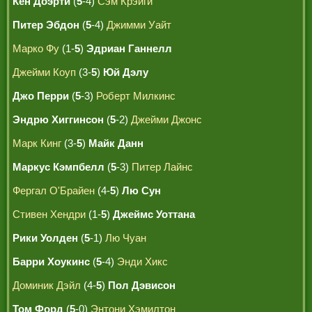
Кен Доэрти
(
5
-4)
Сэм Крэйги
Питер Эбдон
(
5
-4)
Джимми Уайт
Марко Фу
(1-
5
)
Эдриан Ганнелл
Джейми Коуп
(3-
5
)
Юй Дэлу
Джо Перри
(
5
-3)
Роберт Милкинс
Эндрю Хиггинсон
(
5
-2)
Джейми Джонс
Марк Кинг
(3-
5
)
Майк Данн
Маркус Кэмпбелл
(
5
-3)
Питер Лайнс
Фергал О'Брайен
(4-
5
)
Лю Сун
Стивен Хендри
(1-
5
)
Джеймс Уоттана
Рики Уолден
(
5
-1)
Лю Чуан
Барри Хоукинс
(
5
-4)
Энди Хикс
Доминик Дэйл
(4-
5
)
Пол Дэвисон
Том Форд
(
5
-0)
Энтони Хэмилтон