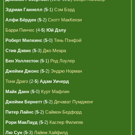
Эдриан Ганнелл
(
5
-1)
Сэм Бэрд
Алфи Бёрден
(
5
-2)
Скотт МакКензи
Барри Пинчес
(4-
5
)
Юй Дэлу
Роберт Милкинс
(
5
-0)
Тянь Пэнфэй
Стив Дэвис
(
5
-3)
Джо Меара
Бен Уоллестон
(
5
-1)
Род Лоулер
Джейми Джонс
(
5
-2)
Эндрю Норман
Тони Драго
(2-
5
)
Адам Уичерд
Майк Данн
(
5
-0)
Курт Мафлин
Джейми Бернетт
(
5
-2)
Дечават Пумдженг
Питер Лайнс
(
5
-2)
Саймон Бедфорд
Рори МакЛауд
(
5
-2)
Каспер Филипяк
Лю Сун
(
5
-3)
Лайем Хайфилд