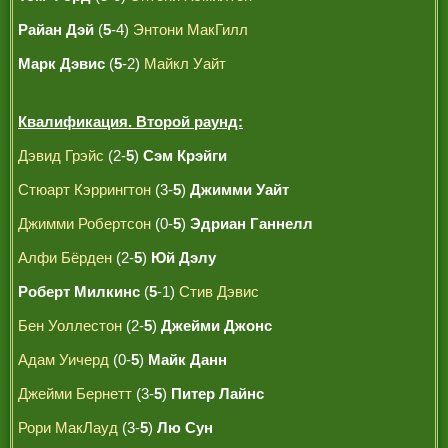
Райан Дэй
(
5
-4)
Энтони МакГилл
Марк Дэвис
(
5
-2)
Майкл Уайт
Квалификация. Второй раунд:
Дэвид Грэйс
(2-
5
)
Сэм Крэйги
Стюарт Кэррингтон
(3-
5
)
Джимми Уайт
Джимми Робертсон
(0-
5
)
Эдриан Ганнелл
Алфи Бёрден
(2-
5
)
Юй Дэлу
Роберт Милкинс
(
5
-1)
Стив Дэвис
Бен Уоллестон
(2-
5
)
Джейми Джонс
Адам Уичерд
(0-
5
)
Майк Данн
Джейми Бернетт
(3-
5
)
Питер Лайнс
Рори МакЛауд
(3-
5
)
Лю Сун