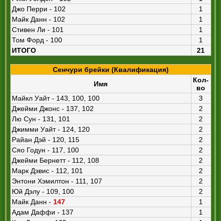
Джо Перри - 102
1
Майк Данн - 102
1
Стивен Ли - 101
1
Том Форд - 100
1
ИТОГО
21
Сенчури брейки (Квалификация)
Кол-
Имя
во
Майкл Уайт - 143, 100, 100
3
Джейми Джонс - 137, 102
2
Лю Сун - 131, 101
2
Джимми Уайт - 124, 120
2
Райан Дэй - 120, 115
2
Сяо Годун - 117, 100
2
Джейми Бернетт - 112, 108
2
Марк Дэвис - 112, 101
2
Энтони Хэмилтон - 111, 107
2
Юй Дэлу - 109, 100
2
Майк Данн -
147
1
Адам Даффи - 137
1