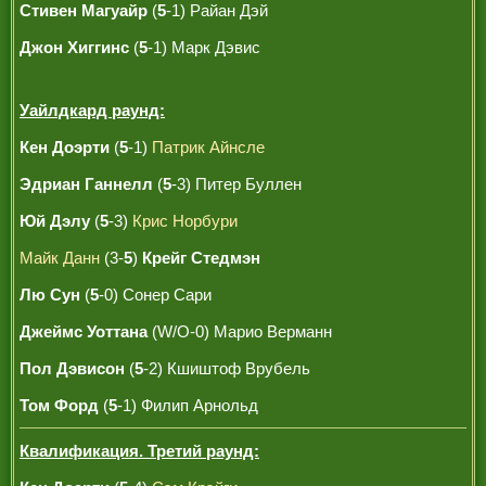
Стивен Магуайр
(
5
-1) Райан Дэй
Джон Хиггинс
(
5
-1) Марк Дэвис
Уайлдкард раунд:
Кен Доэрти
(
5
-1)
Патрик Айнсле
Эдриан Ганнелл
(
5
-3) Питер Буллен
Юй Дэлу
(
5
-3)
Крис Норбури
Майк Данн
(3-
5
)
Крейг Стедмэн
Лю Сун
(
5
-0) Сонер Сари
Джеймс Уоттана
(W/O-0) Марио Верманн
Пол Дэвисон
(
5
-2) Кшиштоф Врубель
Том Форд
(
5
-1) Филип Арнольд
Квалификация. Третий раунд: